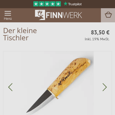
Menü
Der kleine
83,50 €
Tischler
Inkl. 19% MwSt.
Grill & BBQ
Sauna
Garten & Outdoor
Zu Hause
Service
Magazin