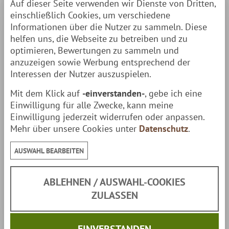
Auf dieser Seite verwenden wir Dienste von Dritten,
Klinge aus Carbonstahl (nicht rostfrei)
einschließlich Cookies, um verschiedene
Griff aus geölter finnischer Maserbirke (Thermo)
Informationen über die Nutzer zu sammeln. Diese
helfen uns, die Webseite zu betreiben und zu
Inkl. Scheide aus gegerbtem finnischem Leder.
optimieren, Bewertungen zu sammeln und
Textur & Muster des Maserbirken-Holzes variieren
anzuzeigen sowie Werbung entsprechend der
& machen jedes Messer zum
echten Unikat
.
Interessen der Nutzer auszuspielen.
Eckdaten
Mit dem Klick auf
-einverstanden-
, gebe ich eine
Einwilligung für alle Zwecke, kann meine
Klinge:
6 cm
Einwilligung jederzeit widerrufen oder anpassen.
Mehr über unsere Cookies unter
Datenschutz
.
Griff:
9 cm
AUSWAHL BEARBEITEN
Gesamtlänge:
15 cm
ABLEHNEN / AUSWAHL-COOKIES
Gewicht:
70 g
ZULASSEN
Lieferumfang
EINVERSTANDEN