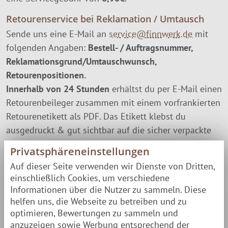
Retourenservice bei Reklamation / Umtausch
Sende uns eine E-Mail an
service@finnwerk.de
mit
folgenden Angaben:
Bestell- / Auftragsnummer,
Reklamationsgrund/Umtauschwunsch,
Retourenpositionen.
Innerhalb von 24 Stunden
erhältst du per E-Mail einen
Retourenbeileger zusammen mit einem vorfrankierten
Retourenetikett als PDF. Das Etikett klebst du
ausgedruckt & gut sichtbar auf die sicher verpackte
Rücksendung. Die Rücksendung kannst du jedem DPD
Privatsphäreneinstellungen
Boten mitgeben oder im DPD Paketshop einliefern.
Auf dieser Seite verwenden wir Dienste von Dritten,
Erstattung / Umtausch
einschließlich Cookies, um verschiedene
Informationen über die Nutzer zu sammeln. Diese
Je nach Anliegen, kann aus einer Rücksendung eine
helfen uns, die Webseite zu betreiben und zu
Erstattung oder ein Umtauschauftrag resultieren.
optimieren, Bewertungen zu sammeln und
anzuzeigen sowie Werbung entsprechend der