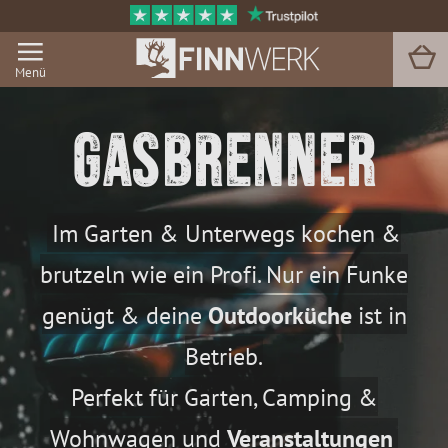
Menü
GASBRENNER
Grill & BBQ
Sauna
Im Garten & Unterwegs kochen &
Garten & Outdoor
brutzeln wie ein Profi. Nur ein Funke
Zu Hause
Outdoorküche
genügt & deine
ist in
Betrieb.
Service
Perfekt für Garten, Camping &
Magazin
Veranstaltungen
Wohnwagen und