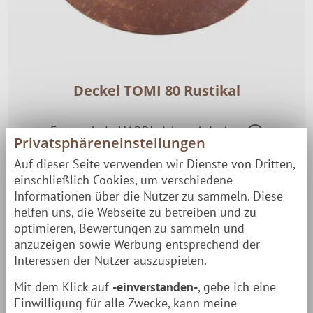
Deckel TOMI 80 Rustikal
Feuerschale HARRI sicher abdecken
Privatsphäreneinstellungen
Vorgerostet
⌀ 80 cm
Feuerschale HARRI
Schutz
Auf dieser Seite verwenden wir Dienste von Dritten,
84,90 €
einschließlich Cookies, um verschiedene
Paketversand
| Lieferzeit: 1-2 Tage
Informationen über die Nutzer zu sammeln. Diese
helfen uns, die Webseite zu betreiben und zu
optimieren, Bewertungen zu sammeln und
ZUM PRODUKT
anzuzeigen sowie Werbung entsprechend der
Interessen der Nutzer auszuspielen.
Mit dem Klick auf
-einverstanden-
, gebe ich eine
Einwilligung für alle Zwecke, kann meine