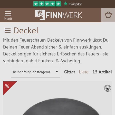
Menü
Deckel
Mit den Feuerschalen-Deckeln von Finnwerk lässt Du
Grill & BBQ
Deinen Feuer-Abend sicher & einfach ausklingen.
Deckel sorgen für sicheres Erlöschen des Feuers - sie
Sauna
verhindern dabei Funken- & Ascheflug.
Garten & Outdoor
Gitter
Liste
15 Artikel
Zu Hause
%
Service
Magazin