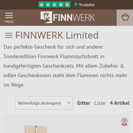
Menü
FINNWERK Limited
Das perfekte Geschenk für sich und andere:
Grill & BBQ
Sonderedition Finnwerk Flammlachsbrett in
Sauna
handgefertigten Geschenksets. Mit allem Zubehör &
edlen Geschenkoxen steht dem Flammen nichts mehr
Garten & Outdoor
im Wege.
Zu Hause
Gitter
Liste
4 Artikel
Service
Magazin