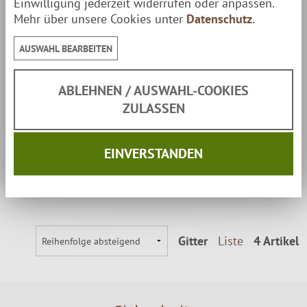
Einwilligung jederzeit widerrufen oder anpassen.
Mehr über unsere Cookies unter
Datenschutz
.
Flammlachsbrett Doppelset
Geschenkbox FLAME
AUSWAHL BEARBEITEN
Limitierte Edition in Geschenkbox
ABLEHNEN / AUSWAHL-COOKIES
ZULASSEN
109,00 €
Paketversand
| Lieferzeit: 1-2 Tage
EINVERSTANDEN
ZUM PRODUKT
Gitter
Liste
4 Artikel