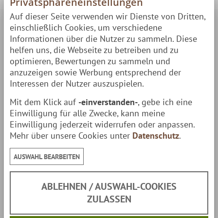
Privatsphäreneinstellungen
Auf dieser Seite verwenden wir Dienste von Dritten,
Sicherheit:
einschließlich Cookies, um verschiedene
Informationen über die Nutzer zu sammeln. Diese
helfen uns, die Webseite zu betreiben und zu
optimieren, Bewertungen zu sammeln und
anzuzeigen sowie Werbung entsprechend der
Interessen der Nutzer auszuspielen.
Mit dem Klick auf
-einverstanden-
, gebe ich eine
Einwilligung für alle Zwecke, kann meine
Einwilligung jederzeit widerrufen oder anpassen.
Mehr über unsere Cookies unter
Datenschutz
.
AUSWAHL BEARBEITEN
Kundenmeinungen:
ABLEHNEN / AUSWAHL-COOKIES
Ich möchte, dass die Bewertungen angezeigt werden
ZULASSEN
und möchte, die dafür notwendigen externen