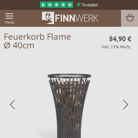
Menü
Feuerkorb Flame
84,90 €
Ø 40cm
Inkl. 19% MwSt.
Grill & BBQ
Sauna
Garten & Outdoor
Zu Hause
Service
Magazin