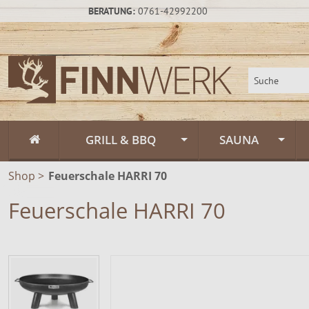
BERATUNG:
0761-42992200
GRILL & BBQ
SAUNA
Shop
>
Feuerschale HARRI 70
Flammlachs
Fasssauna / Sau
Feuerschale HARRI 70
Feuerschalen
Gartensauna un
Feuerschalen Rus
Schwenkgrill
Sauna-Zubehör
Feuerschalen Sta
Muurikka Outdoor & Feuerküche
Saunapflege & H
Feuerschalen Ede
Feuerpfannen &
Räucheröfen
Zeltsauna
Zubehör
Räucheröfen, Sm