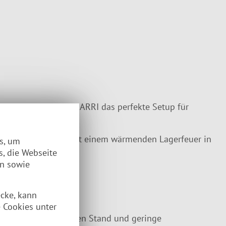
et die Feuerschale HARRI das perfekte Setup für
. Wie wäre es also mit einem wärmenden Lagerfeuer in
es, um
s, die Webseite
en sowie
ecke, kann
ruck macht.
 Cookies unter
ise
sorgen für stabilen Stand und geringe