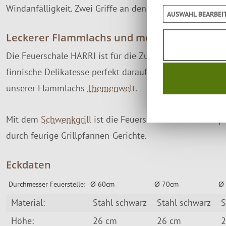
Windanfälligkeit. Zwei Griffe an den Seiten ermöglichen
AUSWAHL BEARBEI
Leckerer Flammlachs und mehr...
Die Feuerschale HARRI ist für die Zubereitung von
Flam
finnische Delikatesse perfekt darauf zubereiten. Infos 
unserer Flammlachs
Themenwelt
.
Mit dem
Schwenkgrill
ist die Feuerschale HARRI auch p
durch feurige Grillpfannen-Gerichte.
Eckdaten
Durchmesser Feuerstelle:
Ø 60cm
Ø 70cm
Ø
Material:
Stahl schwarz
Stahl schwarz
S
Höhe:
26 cm
26 cm
2