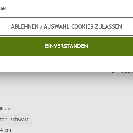
 den einfachen Transport, sowie den sichere Aufstellung d
TEN
ABLEHNEN / AUSWAHL-COOKIES ZULASSEN
mlachs
am offenen Feuer ideal. Kompatibel zu allen unse
zu den Finnwerk Flammlachsbrettern - und das passende Fl
EINVERSTANDEN
erfekt
zum Grillen
geeignet. Eine echte finnische
Muurikka
 80cm
tahl schwarz
4 cm