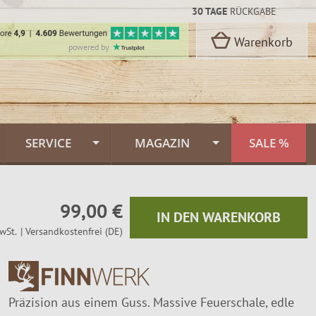
30 TAGE
RÜCKGABE
Warenkorb
powered by
SERVICE
MAGAZIN
SALE %
Kontakt
Flammlachs Themenwelt
rbon Stahl
99,00 €
oselli
Versand & Lieferung
Feuerlachs Galerie
IN DEN WARENKORB
wSt.
| Versandkostenfrei (DE)
n
Zahlungsarten
Saunafass
Dekor
FINNWERK Qualität
Muurikka Pfannen
n
Präzision aus einem Guss. Massive Feuerschale, edle
kideen
Über uns
Jagdmesser