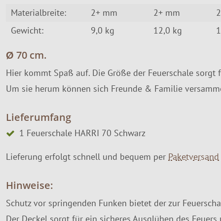
Materialbreite:
2+ mm
2+ mm
Gewicht:
9,0 kg
12,0 kg
1
Ø 70 cm.
Hier kommt Spaß auf. Die Größe der Feuerschale sorgt f
Um sie herum können sich Freunde & Familie versamme
Lieferumfang
1 Feuerschale HARRI 70 Schwarz
Lieferung erfolgt schnell und bequem per
Paketversand
Hinweise:
Schutz vor springenden Funken bietet der zur Feuersch
Der Deckel sorgt für ein sicheres Ausglühen des Feue