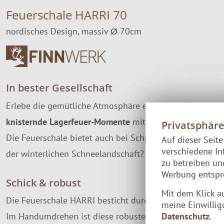
Feuerschale HARRI 70
nordisches Design, massiv Ø 70cm
In bester Gesellschaft
Erlebe die gemütliche Atmosphäre eines echten Feuers i
knisternde Lagerfeuer-Momente
mit Freunden und Famili
Privatsphär
Die Feuerschale bietet auch bei Schnee und Regen eine
Auf dieser Seit
verschiedene In
der winterlichen Schneelandschaft?
zu betreiben u
Werbung entspre
Schick & robust
Mit dem Klick a
Die Feuerschale HARRI besticht durch wunderschönen sc
meine Einwillig
Datenschutz
.
Im Handumdrehen ist diese robuste Feuerstelle aufgeste