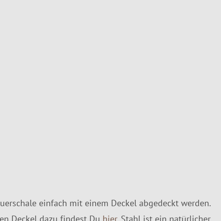
uerschale einfach mit einem Deckel abgedeckt werden.
en Deckel dazu findest Du
hier
. Stahl ist ein natürlicher