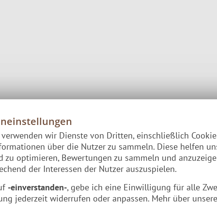
m eigenen Garten. Formschön, schlicht und vielseitig biet
e – zu jeder Jahreszeit.
eneinstellungen
 trockene und sichere Unterlage für ein gelungenes Feuer
e verwenden wir Dienste von Dritten, einschließlich Cooki
formationen über die Nutzer zu sammeln. Diese helfen un
nd zu optimieren, Bewertungen zu sammeln und anzuzeig
chend der Interessen der Nutzer auszuspielen.
uf
-einverstanden-
, gebe ich eine Einwilligung für alle Zw
hwarzen Stahl, der auf Garten & Terrasse ordentlich Eind
ung jederzeit widerrufen oder anpassen. Mehr über unsere
llt und startklar zum Anfeuern. Die
solide Form & Bauwe