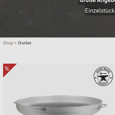
Einzelstüc
Grillzubehör
Blockbohlensau
Feuerschalen Set
Camping & Wand
Grill-Werkzeuge
Schwedenfeuer
Rustikal- / Kelo-
Grillen
Sicher anfeuern
Tundra Grill
Grillzubehör
Praktische Helfer
Tundra Grill Zub
Shop
>
Outlet
Feuerkörbe
Flammlachs & Fe
Säubern & Pflege
Gasbrenner
Schwedenfeuer
%
Feuerschalen & Gr
Bekleidung