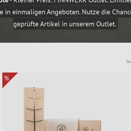
Deckel
Woks
Räucheröfen & Smoker
ke in einmaligen Angeboten. Nutze die Chanc
na
s
ern
Sauna-Textilien
Zubehör
Funkenfang
Paellas
Holz- & Räucherchips
geprüfte Artikel in unserem Outlet.
Sauna
Thermometer & Hygrometer
Feuer-Werkzeuge
Outdoor-Pfannen
Ohne Elektronik
Elektro-Grills
ehör
Aromen & Düfte
Schwedenfeuer
Einbrennen & Pfannenpflege
Räucher-Zubehör & Accessoires
Sommer-Küche
Grill-Werkzeuge
uerfisch
Extras & Natur-Dekor
Grill-Tools & Zubehör
Bekleidung
So
Seifen
Praktische Helfer
%
ill-Ringe
Flammlachs
Säubern & Pflegen
Sicher anfeuern