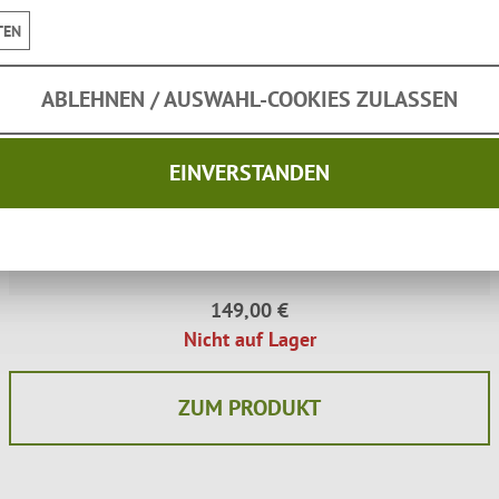
TEN
ABLEHNEN / AUSWAHL-COOKIES ZULASSEN
EINVERSTANDEN
Funkenfang LAURI 60 Edelstahl
(Einzelstücke)
Robuste Einzelstücke mit Transportschäden
149,00 €
Nicht auf Lager
ZUM PRODUKT