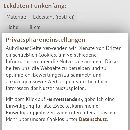
Eckdaten Funkenfang:
Material:
Edelstahl (rostfrei)
Höhe:
18 cm
Materialbreite:
1,5 mm
Privatsphäreneinstellungen
Gewicht:
3,5 kg
Auf dieser Seite verwenden wir Dienste von Dritten,
einschließlich Cookies, um verschiedene
Informationen über die Nutzer zu sammeln. Diese
Lieferumfang
helfen uns, die Webseite zu betreiben und zu
1 Funkenfang
optimieren, Bewertungen zu sammeln und
anzuzeigen sowie Werbung entsprechend der
Lieferung erfolgt schnell und bequem per
Interessen der Nutzer auszuspielen.
Paketversand
zu Dir nach Hause.
Mit dem Klick auf
-einverstanden-
, gebe ich eine
Einwilligung für alle Zwecke, kann meine
Leckerer Flammlachs an der Feuerschale
Einwilligung jederzeit widerrufen oder anpassen.
Mehr über unsere Cookies unter
Datenschutz
.
Feuerschalen sind hervorragend für die Zubereitung