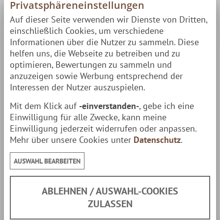
Privatsphäreneinstellungen
Lieferumfang
Auf dieser Seite verwenden wir Dienste von Dritten,
einschließlich Cookies, um verschiedene
1 Axt
Informationen über die Nutzer zu sammeln. Diese
1 Klingenschutz aus Leder
helfen uns, die Webseite zu betreiben und zu
optimieren, Bewertungen zu sammeln und
1 Roselli Wootz RW210 Messer
anzuzeigen sowie Werbung entsprechend der
1 Lederscheide aus Handarbeit
Interessen der Nutzer auszuspielen.
1 Diamantschärfer (2-Seitig)
Mit dem Klick auf
-einverstanden-
, gebe ich eine
Einwilligung für alle Zwecke, kann meine
Eckdaten Axt
Einwilligung jederzeit widerrufen oder anpassen.
Mehr über unsere Cookies unter
Datenschutz
.
Klinge:
9 cm
AUSWAHL BEARBEITEN
Gesamtlänge:
46 cm
ABLEHNEN / AUSWAHL-COOKIES
Gewicht:
850 g
ZULASSEN