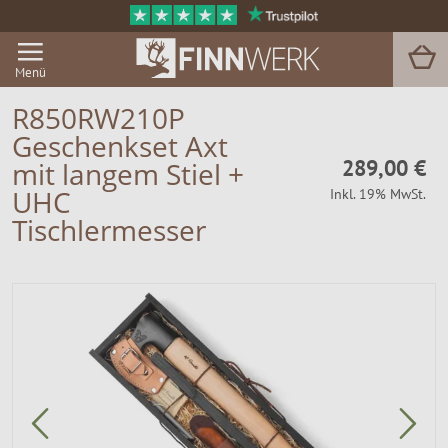
Menü
R850RW210P
Geschenkset Axt
Grill & BBQ
289,00 €
mit langem Stiel +
UHC
Inkl. 19% MwSt.
Sauna
Tischlermesser
Garten & Outdoor
Zu Hause
Service
Magazin