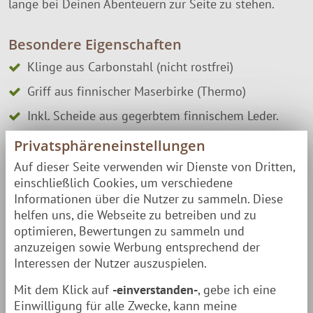
lange bei Deinen Abenteuern zur Seite zu stehen.
Besondere Eigenschaften
Klinge aus Carbonstahl (nicht rostfrei)
Griff aus finnischer Maserbirke (Thermo)
Inkl. Scheide aus gegerbtem finnischem Leder.
Textur & Muster des Maserbirken-Holzes variieren
Privatsphäreneinstellungen
& machen jedes Messer zum
echten Unikat
.
Auf dieser Seite verwenden wir Dienste von Dritten,
einschließlich Cookies, um verschiedene
Eckdaten
Informationen über die Nutzer zu sammeln. Diese
helfen uns, die Webseite zu betreiben und zu
Klinge:
6 cm
optimieren, Bewertungen zu sammeln und
anzuzeigen sowie Werbung entsprechend der
Griff:
8,5 cm
Interessen der Nutzer auszuspielen.
Mit dem Klick auf
-einverstanden-
, gebe ich eine
Gesamtlänge:
14,5 cm
Einwilligung für alle Zwecke, kann meine