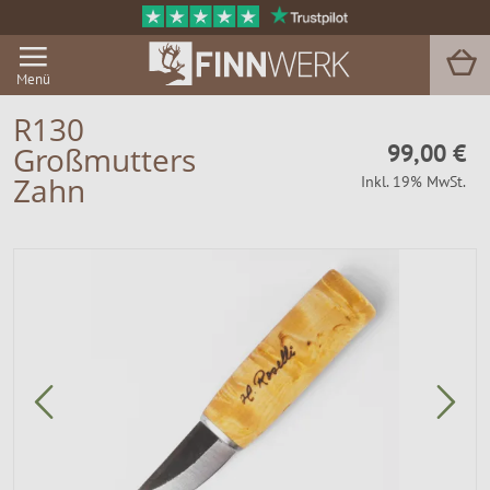
Menü
R130
99,00 €
Großmutters
Grill & BBQ
Zahn
Inkl. 19% MwSt.
Sauna
Garten & Outdoor
Zu Hause
Service
Magazin