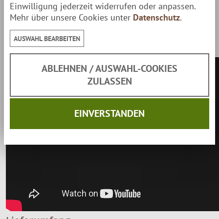
Einwilligung jederzeit widerrufen oder anpassen.
Gewicht:
80 g
Mehr über unsere Cookies unter
Datenschutz
.
Jetzt ansehen: Das Roselli Outdoor-Messer
AUSWAHL BEARBEITEN
im Detail
ABLEHNEN / AUSWAHL-COOKIES
ZULASSEN
EINVERSTANDEN