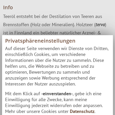
Info
Teeröl entsteht bei der Destilation von Teeren aus
Brennstoffen (Holz oder Mineralien). Holzteer (
terva
)
ist in Finnland ein beliebter natürlicher Arznei- &
Privatsphäreneinstellungen
Aromastoff, dessen
markanter rauchiger Duft
allerorts
Auf dieser Seite verwenden wir Dienste von Dritten,
anzutreffen ist. Ob im Saunaaufguss, dem Shampoo,
einschließlich Cookies, um verschiedene
im Kaugummi oder dem Räucherlachs, alles gibts in
Informationen über die Nutzer zu sammeln. Diese
der Teer-Geschmachsrichtung.
helfen uns, die Webseite zu betreiben und zu
optimieren, Bewertungen zu sammeln und
Terva entsteht durch pyrolytische (thermische
anzuzeigen sowie Werbung entsprechend der
Behandlung unter Ausschluss von Sauerstoff) von
Interessen der Nutzer auszuspielen.
Holz. Die Herstellung von Holzteer ist ein
Mit dem Klick auf
-einverstanden-
, gebe ich eine
jahrhundertealtes nordisches Handwerk.
Einwilligung für alle Zwecke, kann meine
Einwilligung jederzeit widerrufen oder anpassen.
Das Teeröl im Wachs ist sicher & 100% frei von
Mehr über unsere Cookies unter
Datenschutz
.
schädlichen Mineralstoffen.