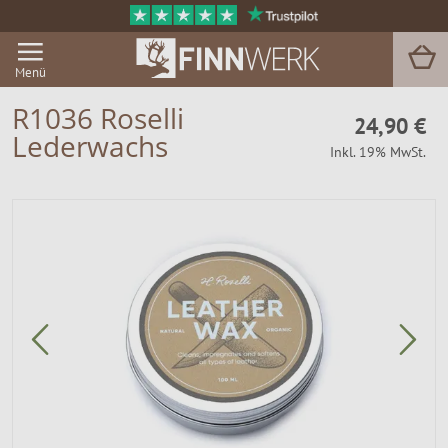
Menü
R1036 Roselli
24,90 €
Lederwachs
Inkl. 19% MwSt.
Grill & BBQ
Sauna
Garten & Outdoor
Zu Hause
Service
Magazin