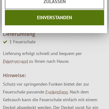
ZULASSEN
Höhe:
30 cm
30 cm
Materialbreite:
2 mm
2 mm
EINVERSTANDEN
Gewicht:
11,0 kg
15,0 kg
Lieferumfang
1 Feuerschale
Lieferung erfolgt schnell und bequem per
Paketversand
zu Ihnen nach Hause.
Hinweise:
Schutz vor springenden Funken bietet der zur
Feuerschale passende
Funkenfang
. Nach dem
Gebrauch kann die Feuerschale einfach mit einem
Deckel abgedeckt werden. Der Deckel sorgt für ein