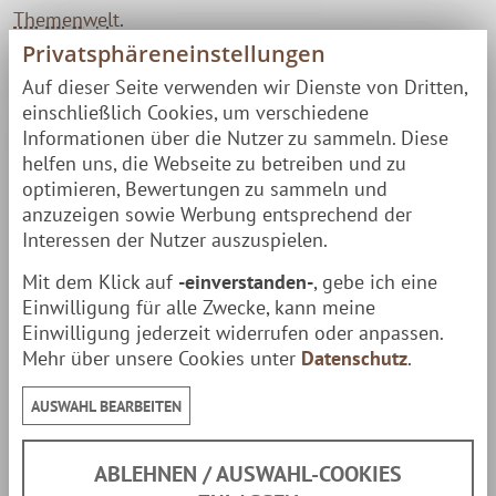
Themenwelt
.
Privatsphäreneinstellungen
Auf dieser Seite verwenden wir Dienste von Dritten,
Die Feuerschale MIKA ist die ideale Basis zum saftigen
einschließlich Cookies, um verschiedene
Grillen auf dem
Schwenkgrill
. Eine echte finnische
Informationen über die Nutzer zu sammeln. Diese
Muurikka Feuerpfanne erweitert die kulinarische
helfen uns, die Webseite zu betreiben und zu
optimieren, Bewertungen zu sammeln und
Bandbreite durch feurige Grillpfannen-Gerichte.
anzuzeigen sowie Werbung entsprechend der
Interessen der Nutzer auszuspielen.
Die Abenteuer-Klassiker
Mit dem Klick auf
-einverstanden-
, gebe ich eine
Einfach, aber niemals unspektakulär im Geschmack:
Einwilligung für alle Zwecke, kann meine
Einwilligung jederzeit widerrufen oder anpassen.
Stockbrot, Würstchen oder Marshmallows vom Spieß
Mehr über unsere Cookies unter
Datenschutz
.
– gerade
für Kids ein Riesenspaß
.
AUSWAHL BEARBEITEN
Eckdaten
ABLEHNEN / AUSWAHL-COOKIES
Material:
Stahl
Stahl