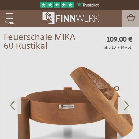
Menü
Feuerschale MIKA
109,00 €
60 Rustikal
Inkl. 19% MwSt.
Grill & BBQ
Sauna
Garten & Outdoor
Zu Hause
Service
Magazin