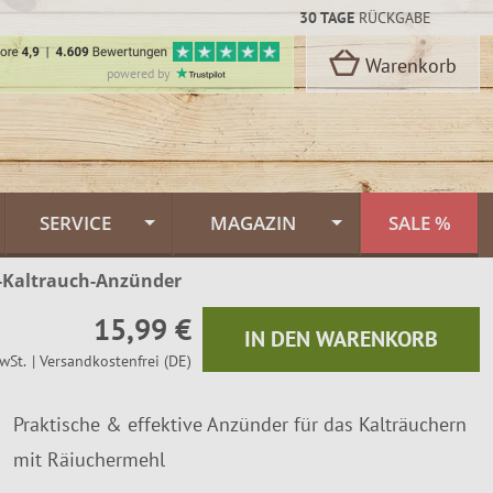
30 TAGE
RÜCKGABE
Warenkorb
powered by
SERVICE
MAGAZIN
SALE %
r-Kaltrauch-Anzünder
Kontakt
Flammlachs Themenwelt
rbon Stahl
15,99 €
oselli
Versand & Lieferung
Feuerlachs Galerie
IN DEN WARENKORB
wSt.
| Versandkostenfrei (DE)
n
Zahlungsarten
Saunafass
Praktische & effektive Anzünder für das Kalträuchern
Dekor
FINNWERK Qualität
Muurikka Pfannen
n
mit Räiuchermehl
kideen
Über uns
Jagdmesser