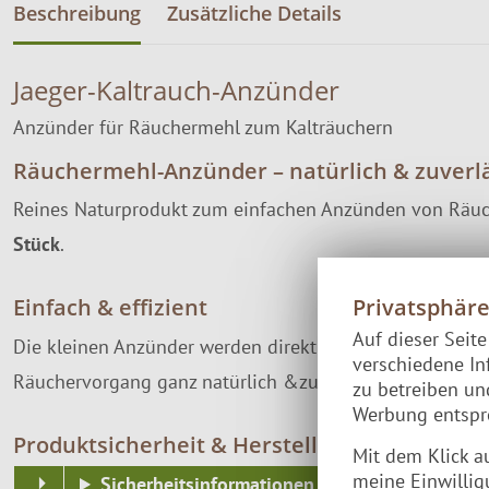
Beschreibung
Zusätzliche Details
Jaeger-Kaltrauch-Anzünder
Anzünder für Räuchermehl zum Kalträuchern
Räuchermehl-Anzünder – natürlich & zuverl
Reines Naturprodukt zum einfachen Anzünden von Räuch
Stück
.
Privatsphär
Einfach & effizient
Auf dieser Seit
Die kleinen Anzünder werden direkt ins Räuchermehl ge
verschiedene In
Räuchervorgang ganz natürlich &zuverlässig, egal ob 
zu betreiben u
Werbung entspre
Produktsicherheit & Herstellerkontakt
Mit dem Klick a
meine Einwillig
Sicherheitsinformationen & Hinweise zur Ve