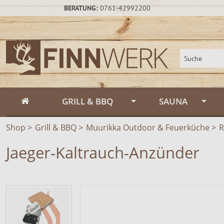
BERATUNG:
0761-42992200
GRILL & BBQ
SAUNA
Shop
>
Grill & BBQ
Flammlachs
>
Muurikka Outdoor & Feuerküche
Fasssauna / Sau
>
R
Jaeger-Kaltrauch-Anzünder
Feuerschalen
Gartensauna un
Feuerschalen Rus
Schwenkgrill
Sauna-Zubehör
Feuerschalen Sta
Muurikka Outdoor & Feuerküche
Saunapflege & H
Feuerschalen Ede
Feuerpfannen &
Räucheröfen
Zeltsauna
Zubehör
Räucheröfen, Sm