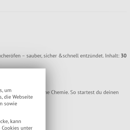
heröfen – sauber, sicher &schnell entzündet. Inhalt:
30
es, um
ntzündet – ganz ohne Chemie. So startest du deinen
s, die Webseite
 Campen.
en sowie
ecke, kann
 Cookies unter