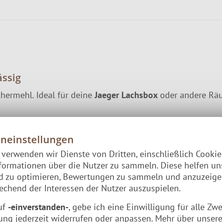
ässig
ermehl. Ideal für deine
Jaeger Lachsbox
oder andere Räuc
eneinstellungen
e verwenden wir Dienste von Dritten, einschließlich Cooki
steckt und mit einem Streichholz oder einem Feuerzeug e
formationen über die Nutzer zu sammeln. Diese helfen un
im Garten, am See nach dem Angeln oder Unterwegs beim
nd zu optimieren, Bewertungen zu sammeln und anzuzeig
chend der Interessen der Nutzer auszuspielen.
uf
-einverstanden-
, gebe ich eine Einwilligung für alle Zw
ung jederzeit widerrufen oder anpassen. Mehr über unsere
rwendung