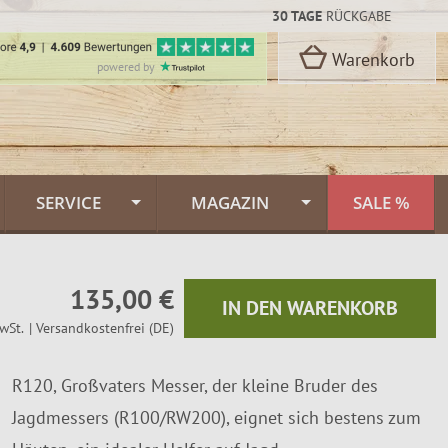
30 TAGE
RÜCKGABE
Warenkorb
powered by
SERVICE
MAGAZIN
SALE %
Kontakt
Flammlachs Themenwelt
rbon Stahl
135,00 €
oselli
Versand & Lieferung
Feuerlachs Galerie
IN DEN WARENKORB
wSt.
| Versandkostenfrei (DE)
n
Zahlungsarten
Saunafass
R120, Großvaters Messer, der kleine Bruder des
Dekor
FINNWERK Qualität
Muurikka Pfannen
n
Jagdmessers (R100/RW200), eignet sich bestens zum
kideen
Über uns
Jagdmesser