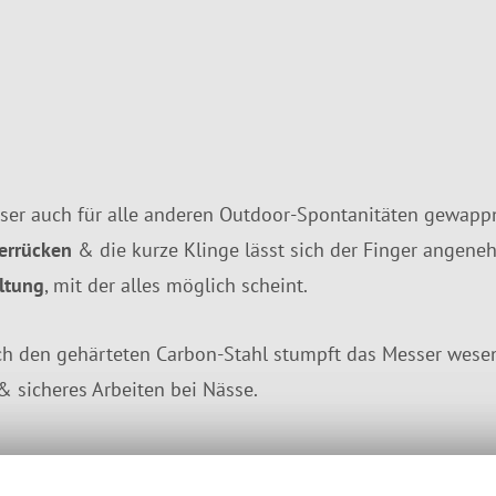
sser auch für alle anderen Outdoor-Spontanitäten gewappn
errücken
& die kurze Klinge lässt sich der Finger angen
ltung
, mit der alles möglich scheint.
ch den gehärteten Carbon-Stahl stumpft das Messer wesent
 & sicheres Arbeiten bei Nässe.
phie der finnischen Messerschmiede besonders: