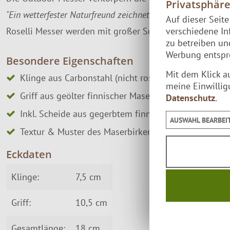
Privatsphär
"Ein wetterfester Naturfreund zeichnet sich nicht durch ei
Auf dieser Seit
Roselli Messer werden mit großer Sorgfalt & den beste
verschiedene In
zu betreiben u
Werbung entspre
Besondere Eigenschaften
Mit dem Klick a
Klinge aus Carbonstahl (nicht rostfrei)
meine Einwillig
Griff aus geölter finnischer Maserbirke (Thermo)
Datenschutz
.
Inkl. Scheide aus gegerbtem finnischem Leder.
AUSWAHL BEARBEI
Textur & Muster des Maserbirken-Holzes variieren
Eckdaten
Klinge:
7,5 cm
Griff:
10,5 cm
Gesamtlänge:
18 cm