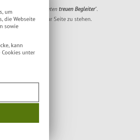
on den Jahren gezeichneten
treuen Begleiter
"
.
es, um
 Deinen Abenteuern zur Seite zu stehen.
s, die Webseite
en sowie
ecke, kann
 Cookies unter