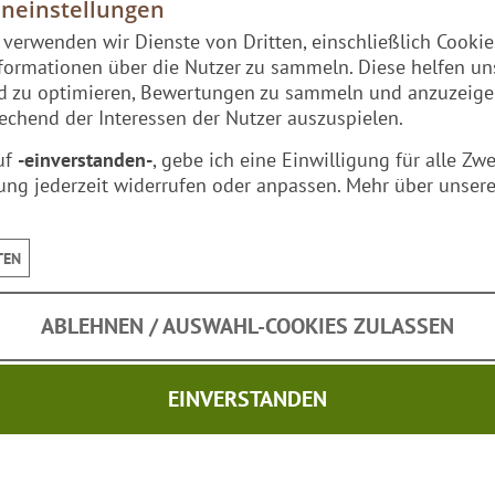
eneinstellungen
n glänzend neues Messer aus, sondern durch die Patina der v
e verwenden wir Dienste von Dritten, einschließlich Cooki
n Materialien
von Hand gefertigt
, damit sie Dir lange bei
formationen über die Nutzer zu sammeln. Diese helfen un
nd zu optimieren, Bewertungen zu sammeln und anzuzeig
chend der Interessen der Nutzer auszuspielen.
uf
-einverstanden-
, gebe ich eine Einwilligung für alle Zw
ung jederzeit widerrufen oder anpassen. Mehr über unsere
TEN
 & machen jedes Messer zum
echten Unikat
.
ABLEHNEN / AUSWAHL-COOKIES ZULASSEN
EINVERSTANDEN