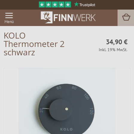
Menü
KOLO
34,90 €
Thermometer 2
Grill & BBQ
schwarz
Inkl. 19% MwSt.
Sauna
Garten & Outdoor
Zu Hause
Service
Magazin