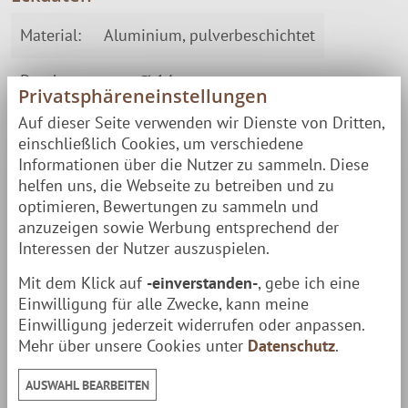
Material:
Aluminium, pulverbeschichtet
Durchmesser:
Ø 14 cm
Privatsphäreneinstellungen
Auf dieser Seite verwenden wir Dienste von Dritten,
Farbe:
Schwarz
einschließlich Cookies, um verschiedene
Informationen über die Nutzer zu sammeln. Diese
Was bedeutet "löyly"?
helfen uns, die Webseite zu betreiben und zu
optimieren, Bewertungen zu sammeln und
Wenn das Aufguss-Wasser auf die heißen Sauna-
anzuzeigen sowie Werbung entsprechend der
Steine trifft, kommen
zischende Hochgefühle
auf. In
Interessen der Nutzer auszuspielen.
Finnland hat der heiße aufsteigende Dampf einen
Mit dem Klick auf
-einverstanden-
, gebe ich eine
eigenen Namen:
löyly
. Der aufsteigende Dampf
Einwilligung für alle Zwecke, kann meine
Einwilligung jederzeit widerrufen oder anpassen.
verwandelt den Sauna-Raum zu einem feucht-heißen
Mehr über unsere Cookies unter
Datenschutz
.
Sauna-Paradies. In deiner Sauna entspannst du nicht
nur all deine Muskeln, sondern auch jeden
AUSWAHL BEARBEITEN