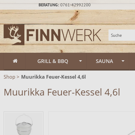
BERATUNG:
0761-42992200
GRILL & BBQ
SAUNA
Shop
>
Muurikka Feuer-Kessel 4,6l
Flammlachs
Fasssauna / Sau
Muurikka Feuer-Kessel 4,6l
Feuerschalen
Gartensauna un
Feuerschalen Rus
Schwenkgrill
Sauna-Zubehör
Feuerschalen Sta
Muurikka Outdoor & Feuerküche
Saunapflege & H
Feuerschalen Ede
Feuerpfannen &
Räucheröfen
Zeltsauna
Zubehör
Räucheröfen, Sm