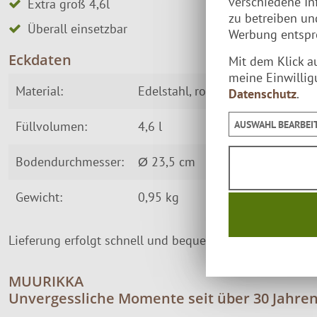
verschiedene In
Extra groß 4,6l
zu betreiben u
Überall einsetzbar
Werbung entspre
Eckdaten
Mit dem Klick a
meine Einwillig
Material:
Edelstahl, rostfrei
Datenschutz
.
AUSWAHL BEARBEI
Füllvolumen:
4,6 l
Bodendurchmesser:
Ø 23,5 cm
Gewicht:
0,95 kg
Lieferung erfolgt schnell und bequem per
Paketversand
MUURIKKA
Unvergessliche Momente seit über 30 Jahre