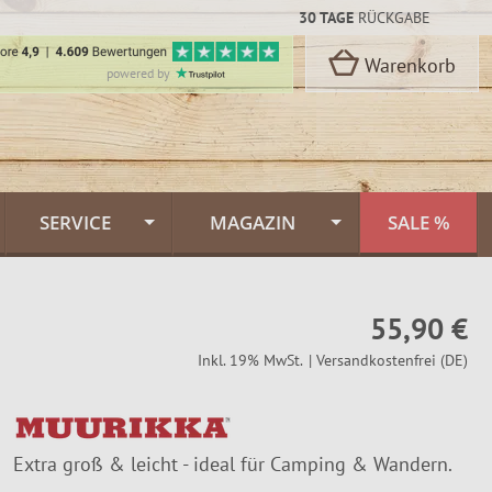
30 TAGE
RÜCKGABE
Warenkorb
powered by
SERVICE
MAGAZIN
SALE %
Kontakt
Flammlachs Themenwelt
rbon Stahl
55,90 €
oselli
Versand & Lieferung
Feuerlachs Galerie
Inkl. 19% MwSt.
| Versandkostenfrei (DE)
n
Zahlungsarten
Saunafass
Dekor
FINNWERK Qualität
Muurikka Pfannen
n
Extra groß & leicht - ideal für Camping & Wandern.
kideen
Über uns
Jagdmesser