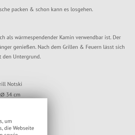
tasche packen & schon kann es losgehen.
ch als wärmespendender Kamin verwendbar ist. Der
änger genießen. Nach dem Grillen & Feuern lässt sich
t den Untergrund.
ill Notski
 Ø 34 cm
he
es, um
s, die Webseite
en sowie