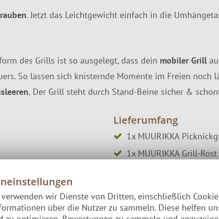
rauben
. Jetzt das Leichtgewicht einfach in die Umhänge
orm des Grills ist so ausgelegt, dass dein
mobiler Grill
au
ers. So lassen sich knisternde Momente im Freien noch l
leeren.
Der Grill steht durch Stand-Beine sicher & schon
Lieferumfang
1x MUURIKKA Picknickgr
1x MUURIKKA Grill-Rost
1x MUURIKKA Tragetasc
eneinstellungen
e verwenden wir Dienste von Dritten, einschließlich Cooki
formationen über die Nutzer zu sammeln. Diese helfen un
nd zu optimieren, Bewertungen zu sammeln und anzuzeig