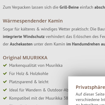
Zum Verpacken lassen sich die
Grill-Beine
einfach
absch
Wärmespendender Kamin
Sogar für kälteres & windiges Wetter praktisch: Die Bauf
integrierte Windschutz
verhindert das Erlöschen des Feu
der
Aschekasten
unter dem Kamin
im Handumdrehen aus
Original MUURIKKA
Markenqualität von Muurikka
Für Holz & Holzkohle
Platzsparend & leicht
Privatsphär
Ideal für Wandern & Outdoor-Abenteuer
Auf dieser Seit
Kompatibel mit der Muurikka 38 Feuer-Pfanne
verschiedene In
zu betreiben u