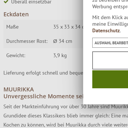
Überall einsetzbar
Werbung entspre
Eckdaten
Mit dem Klick a
meine Einwillig
Maße
35 x 33 x 34 cm
Datenschutz
.
Durchmesser Rost:
Ø 34 cm
AUSWAHL BEARBEI
Gewicht:
3,9 kg
Lieferung erfolgt schnell und bequem per
Paketversand
MUURIKKA
Unvergessliche Momente seit über 30 Jahre
Seit der Markteinführung vor über 30 Jahre sind Muurik
Grundidee dieses Klassikers blieb immer gleich: Eine ma
Kochen zu können, wird bei Muurikka durch viele weitere