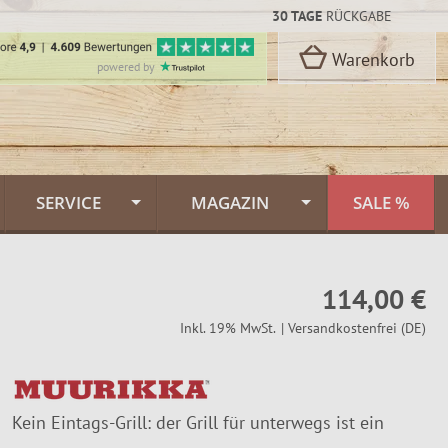
30 TAGE
RÜCKGABE
Warenkorb
powered by
SERVICE
MAGAZIN
SALE %
Kontakt
Flammlachs Themenwelt
rbon Stahl
114,00 €
oselli
Versand & Lieferung
Feuerlachs Galerie
Inkl. 19% MwSt.
| Versandkostenfrei (DE)
n
Zahlungsarten
Saunafass
Dekor
FINNWERK Qualität
Muurikka Pfannen
n
Kein Eintags-Grill: der Grill für unterwegs ist ein
kideen
Über uns
Jagdmesser