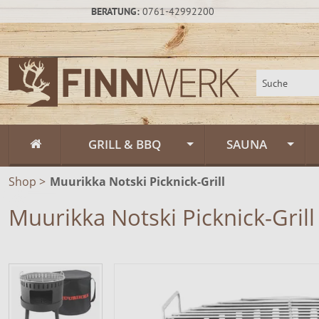
BERATUNG:
0761-42992200
GRILL & BBQ
SAUNA
Shop
>
Muurikka Notski Picknick-Grill
Flammlachs
Fasssauna / Sau
Muurikka Notski Picknick-Grill
Feuerschalen
Gartensauna un
Feuerschalen Rus
Schwenkgrill
Sauna-Zubehör
Feuerschalen Sta
Muurikka Outdoor & Feuerküche
Saunapflege & H
Feuerschalen Ede
Feuerpfannen &
Räucheröfen
Zeltsauna
Zubehör
Räucheröfen, Sm