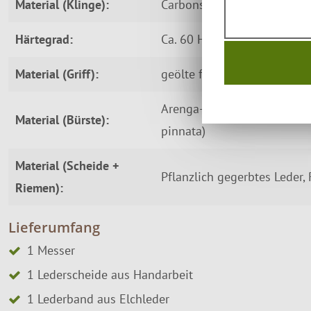
Material (Klinge):
Carbonstahl (nicht rostfrei)
Härtegrad:
Ca. 60 HRC
Material (Griff):
geölte finnische Maserbirk
Arenga-Faser (gewonnen au
Material (Bürste):
pinnata)
Material (Scheide +
Pflanzlich gegerbtes Leder,
Riemen):
Lieferumfang
1 Messer
1 Lederscheide aus Handarbeit
1 Lederband aus Elchleder