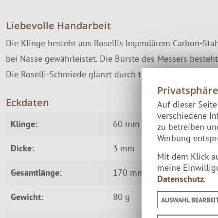
Liebevolle Handarbeit
Die Klinge besteht aus Rosellis legendärem Carbon-Stahl
bei Nässe gewährleistet. Die Bürste des Messers besteht 
Die Roselli-Schmiede glänzt durch traditionelle Handarb
Privatsphär
Eckdaten
Auf dieser Seit
verschiedene In
Klinge:
60 mm
zu betreiben u
Werbung entspre
Dicke:
3 mm
Mit dem Klick a
meine Einwillig
Gesamtlänge:
170 mm
Datenschutz
.
Gewicht:
80 g
AUSWAHL BEARBEI