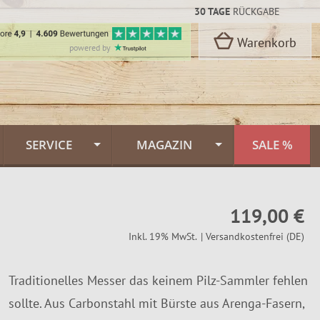
30 TAGE
RÜCKGABE
Warenkorb
powered by
SERVICE
MAGAZIN
SALE %
Kontakt
Flammlachs Themenwelt
rbon Stahl
119,00 €
oselli
Versand & Lieferung
Feuerlachs Galerie
Inkl. 19% MwSt.
| Versandkostenfrei (DE)
n
Zahlungsarten
Saunafass
Traditionelles Messer das keinem Pilz-Sammler fehlen
Dekor
FINNWERK Qualität
Muurikka Pfannen
n
sollte. Aus Carbonstahl mit Bürste aus Arenga-Fasern,
kideen
Über uns
Jagdmesser