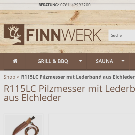
BERATUNG:
0761-42992200
GRILL & BBQ
SAUNA
Shop
>
R115LC Pilzmesser mit Lederband aus Elchleder
Flammlachs
Fasssauna / Sau
R115LC Pilzmesser mit Leder
Feuerschalen
Gartensauna un
Feuerschalen Rus
aus Elchleder
Schwenkgrill
Sauna-Zubehör
Feuerschalen Sta
Muurikka Outdoor & Feuerküche
Saunapflege & H
Feuerschalen Ede
Feuerpfannen &
Räucheröfen
Zeltsauna
Zubehör
Räucheröfen, Sm