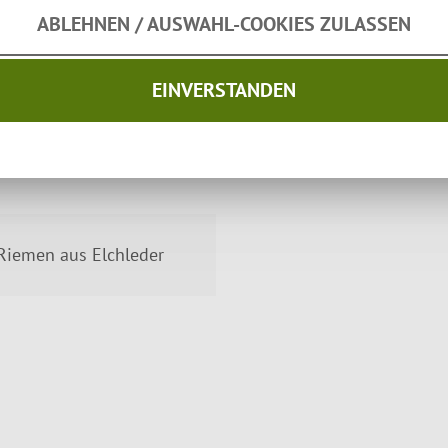
ABLEHNEN / AUSWAHL-COOKIES ZULASSEN
EINVERSTANDEN
e (Thermo)
s der Zuckerpalme Arenga
 Riemen aus Elchleder