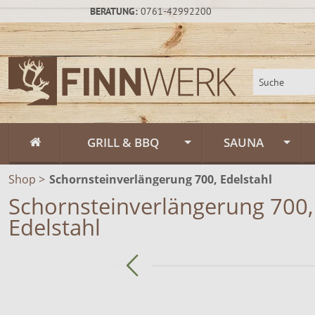
BERATUNG:
0761-42992200
GRILL & BBQ
SAUNA
Shop
>
Schornsteinverlängerung 700, Edelstahl
Flammlachs
Fasssauna / Sau
Schornsteinverlängerung 700,
Feuerschalen
Gartensauna un
Feuerschalen Rus
Edelstahl
Schwenkgrill
Sauna-Zubehör
Feuerschalen Sta
Muurikka Outdoor & Feuerküche
Saunapflege & H
Feuerschalen Ede
Feuerpfannen &
Räucheröfen
Zeltsauna
Zubehör
Räucheröfen, Sm