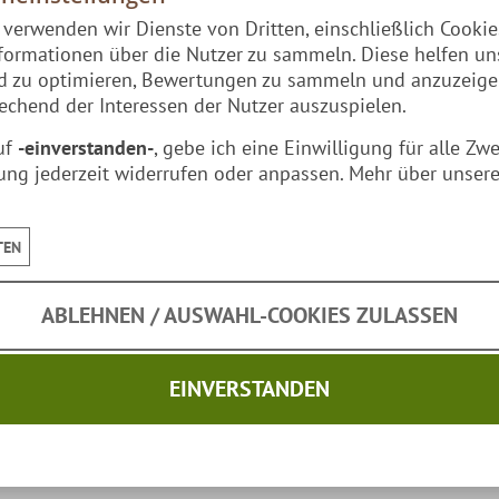
e verwenden wir Dienste von Dritten, einschließlich Cooki
formationen über die Nutzer zu sammeln. Diese helfen un
nd zu optimieren, Bewertungen zu sammeln und anzuzeig
chend der Interessen der Nutzer auszuspielen.
uf
-einverstanden-
, gebe ich eine Einwilligung für alle Zw
ung jederzeit widerrufen oder anpassen. Mehr über unsere
Kundenmeinungen:
TEN
n angezeigt werden und möchte, die dafür notwendigen ex
ABLEHNEN / AUSWAHL-COOKIES ZULASSEN
tungen einmalig anzeigen
Bewertungsanzeige
EINVERSTANDEN
Direkt zum Bewertungsprofil:
Zum Bewertungsprofil