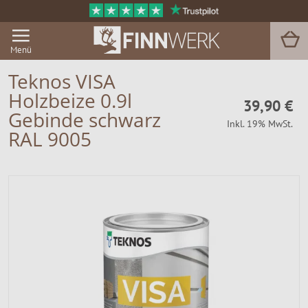
Menü
Teknos VISA
Holzbeize 0.9l
39,90 €
Grill & BBQ
Gebinde schwarz
Inkl. 19% MwSt.
RAL 9005
Sauna
Garten & Outdoor
Zu Hause
Service
Magazin