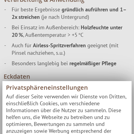
Für beste Ergebnisse
gründlich aufrühren und 1–
2x streichen
(je nach Untergrund)
Bei Einsatz im Außenbereich:
Holzfeuchte unter
20 %
, Außentemperatur > +5 °C
Auch für
Airless-Spritzverfahren
geeignet (mit
Pinsel nachziehen, s.u.)
Besonders langlebig bei
regelmäßiger Pflege
Eckdaten
Privatsphäreneinstellungen
Gebinde
0,9l
Auf dieser Seite verwenden wir Dienste von Dritten,
Reichweite je Liter:
einschließlich Cookies, um verschiedene
Schnittholz: 5 - 7 m²/l./Gehobeltes Holz: 8 - 10 m²/l.²
Informationen über die Nutzer zu sammeln. Diese
helfen uns, die Webseite zu betreiben und zu
Grundpreis
43,89 pro 1l
optimieren, Bewertungen zu sammeln und
anzuzeigen sowie Werbung entsprechend der