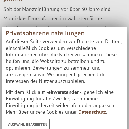
Seit der Markteinführung vor über 30 Jahre sind
Muurikkas Feuerpfannen im wahrsten Sinne
Dauerbrenner. Es gab über die Jahre diverse kleine
Privatsphäreneinstellungen
Änderungen aber die Grundidee dieses Klassikers
Auf dieser Seite verwenden wir Dienste von Dritten,
blieb immer gleich: Eine massive Pfanne zur
einschließlich Cookies, um verschiedene
Informationen über die Nutzer zu sammeln. Diese
Zubereitung von Speisen direkt über dem Feuer. Die
helfen uns, die Webseite zu betreiben und zu
Tradition, über dem im Freien richtig gut Kochen zu
optimieren, Bewertungen zu sammeln und
können, wird bei Muurikka durch viele weitere
anzuzeigen sowie Werbung entsprechend der
Interessen der Nutzer auszuspielen.
Produkte und neue raffinierte Ideen gepflegt.
Seit jeher garantiert:
Unvergessliche Momente in der
Mit dem Klick auf
-einverstanden-
, gebe ich eine
Einwilligung für alle Zwecke, kann meine
Natur mit tollen Delikatessen von Grill & Rauch.
Einwilligung jederzeit widerrufen oder anpassen.
Mehr über unsere Cookies unter
Datenschutz
.
Produktsicherheit & Herstellerkontakt
AUSWAHL BEARBEITEN