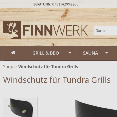
BERATUNG:
0761-42992200
GRILL & BBQ
SAUNA
Shop
>
Windschutz für Tundra Grills
Flammlachs
Fasssauna / Sau
Windschutz für Tundra Grills
Feuerschalen
Gartensauna un
Feuerschalen Rus
Schwenkgrill
Sauna-Zubehör
Feuerschalen Sta
Muurikka Outdoor & Feuerküche
Saunapflege & H
Feuerschalen Ede
Feuerpfannen &
Räucheröfen
Zeltsauna
Zubehör
Räucheröfen, Sm