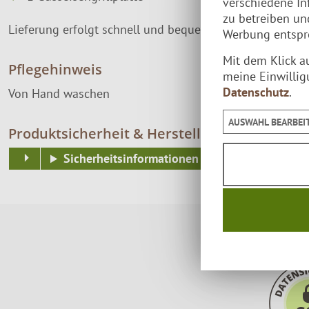
verschiedene In
zu betreiben u
Lieferung erfolgt schnell und bequem per
Paketversand
Werbung entspre
Mit dem Klick a
Pflegehinweis
meine Einwillig
Datenschutz
.
Von Hand waschen
AUSWAHL BEARBEI
Produktsicherheit & Herstellerkontakt
Sicherheitsinformationen & Kontaktdaten des