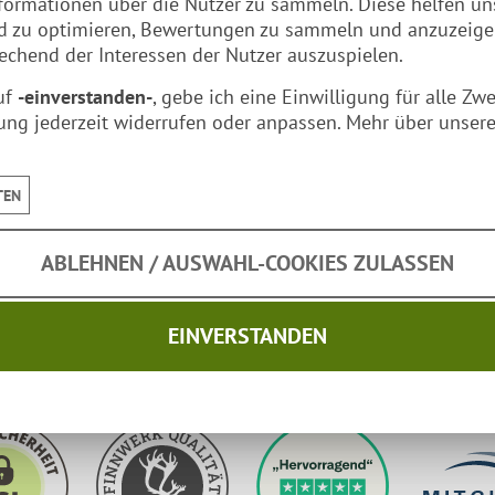
formationen über die Nutzer zu sammeln. Diese helfen un
nd zu optimieren, Bewertungen zu sammeln und anzuzeig
zu Ihnen nach Hause.
chend der Interessen der Nutzer auszuspielen.
uf
-einverstanden-
, gebe ich eine Einwilligung für alle Zw
ung jederzeit widerrufen oder anpassen. Mehr über unsere
TEN
 Herstellers
ABLEHNEN / AUSWAHL-COOKIES ZULASSEN
EINVERSTANDEN
Sicherheit: