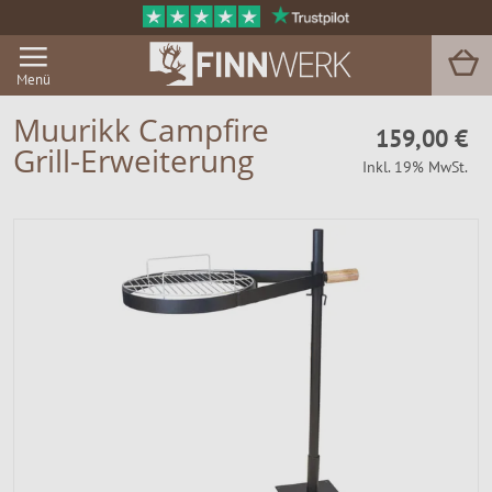
Menü
Muurikk Campfire
159,00 €
Grill-Erweiterung
Inkl. 19% MwSt.
Grill & BBQ
Sauna
Garten & Outdoor
Zu Hause
Service
Magazin