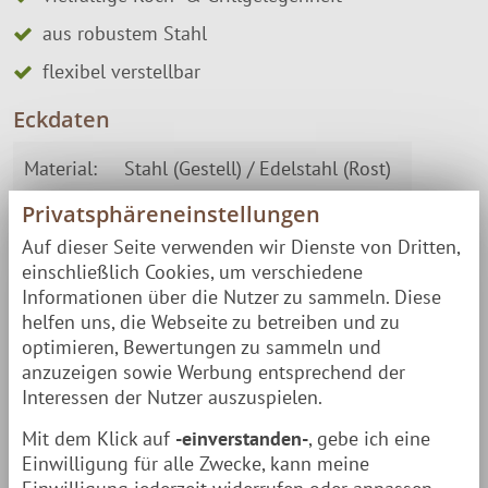
aus robustem Stahl
flexibel verstellbar
Eckdaten
Material:
Stahl (Gestell) / Edelstahl (Rost)
Privatsphäreneinstellungen
Grillfläche:
Durchmesser 38 cm
Auf dieser Seite verwenden wir Dienste von Dritten,
einschließlich Cookies, um verschiedene
Höhe:
91 cm
Informationen über die Nutzer zu sammeln. Diese
helfen uns, die Webseite zu betreiben und zu
Grillhöhe:
25 – 79 cm
optimieren, Bewertungen zu sammeln und
anzuzeigen sowie Werbung entsprechend der
Bodenplatte:
20 x 20 cm
Interessen der Nutzer auszuspielen.
Mit dem Klick auf
-einverstanden-
, gebe ich eine
Befestigungs-Löcher:
für 7 mm Schrauben
Einwilligung für alle Zwecke, kann meine