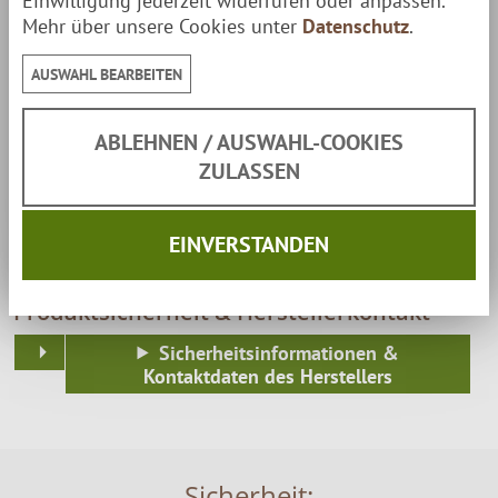
Einwilligung jederzeit widerrufen oder anpassen.
Mehr über unsere Cookies unter
Datenschutz
.
AUSWAHL BEARBEITEN
Lieferumfang
1 Muurikka Campfire Grill-Gestell
ABLEHNEN / AUSWAHL-COOKIES
1 Edelstahl-Rost mit Griffen
ZULASSEN
Lieferung erfolgt schnell und bequem per
EINVERSTANDEN
Paketversand
zu Dir nach Hause.
Produktsicherheit & Herstellerkontakt
Sicherheitsinformationen &
Kontaktdaten des Herstellers
Sicherheit: