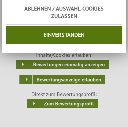
ABLEHNEN / AUSWAHL-COOKIES
ZULASSEN
Kundenmeinungen:
EINVERSTANDEN
Ich möchte, dass die Bewertungen angezeigt werden
und möchte, die dafür notwendigen externen
Inhalte/Cookies erlauben:
Bewertungen einmalig anzeigen
Bewertungsanzeige erlauben
Direkt zum Bewertungsprofil:
Zum Bewertungsprofil