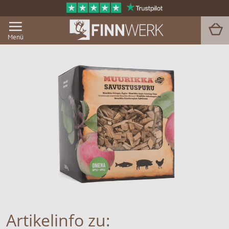
Menü
Grill & BBQ
Sauna
Garten & Outdoor
Zu Hause
Service
Magazin
Artikelinfo zu: