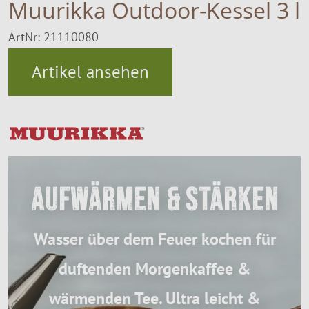
Muurikka Outdoor-Kessel 3 l
SALE %
Über Uns
ArtNr: 21110080
Artikel ansehen
AUFWÄRMEN & STÄRKEN
Wasser über dem Feuer kochen für
duftenden Morgenkaffee &
wärmenden Tee. Ultra leicht &