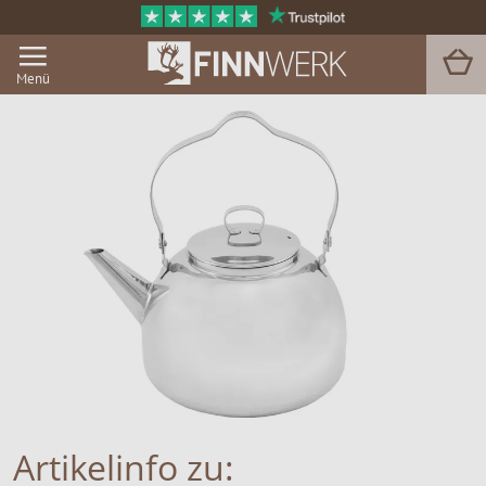
Menü
Grill & BBQ
Sauna
Garten & Outdoor
Zu Hause
Service
Magazin
Artikelinfo zu: