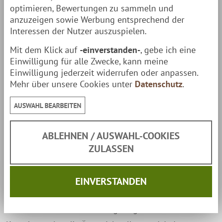
optimieren, Bewertungen zu sammeln und
anzuzeigen sowie Werbung entsprechend der
Interessen der Nutzer auszuspielen.
Mit dem Klick auf
-einverstanden-
, gebe ich eine
Einwilligung für alle Zwecke, kann meine
Einwilligung jederzeit widerrufen oder anpassen.
Mehr über unsere Cookies unter
Datenschutz
.
Einfach übers Feuer hängen
AUSWAHL BEARBEITEN
Ein guter Koch ist der, der gut improvisieren kann.
Unterwegs gilt das auch für die Teeköche und
ABLEHNEN / AUSWAHL-COOKIES
Outdoor-Baristas. Der
praktische Henkel
ermöglicht
ZULASSEN
es, den Kessel an einem stabilen Ast einfach über die
Flammen zu hängen. Falls kein Ast zur Hand ist, lässt
EINVERSTANDEN
sich mit einigen Wackersteinen ein einfacher Stand
am Feuer bauen. Durch das geringe Gewicht des