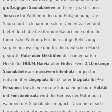
großzügigen Saunabänken
und einer praktischen
Terrasse
für Wohlbefinden und Entspannung. Die
Sauna fügt sich harmonisch in Deinen Garten und
bietet durch die fassförmige Bauart eine optimale
thermische Wirkung. Für die richtige Beheizung
sorgen hochwertige und für den deutschen Markt
geprüfte
Holz- oder Elektröfen
der namenhaften
Hersteller
HUUM
,
Harvia
oder
FinTec
. Zwei
2,10m lange
Saunabänke
aus
massivem Erlenholz
sorgen für
entspannten
Liegeplatz für 2-
oder
Sitzplatz für 4-5
Personen
. Durch eine in die Sauna eingebaute
Holztür
mit Fenstereinsatz
wird der Genuss der Natur auch
während des Saunabades möglich. Dazu bietet sich
besonders die Panoramavariante der Fasssauna an,