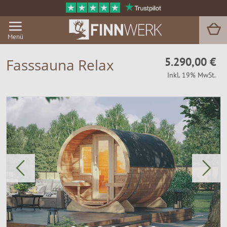
Menü
5.290,00 €
Fasssauna Relax
Inkl. 19% MwSt.
Grill & BBQ
Sauna
Garten & Outdoor
Zu Hause
Service
Magazin