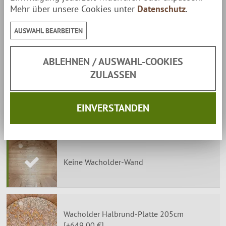
Mehr über unsere Cookies unter
Datenschutz
.
Saunaleuchte Holz (Zeder) [+89,00 €]
AUSWAHL BEARBEITEN
ABLEHNEN / AUSWAHL-COOKIES
Wacholder-Wand im Saunaraum:
ZULASSEN
*
Das Wacholder-Aroma überrascht Sie mit einem tollen
Duft und veredelt Ihren Saunaraum!
EINVERSTANDEN
Sondermaßanfertigungen sind möglich.
Sprechen Sie
uns an!
Keine Wacholder-Wand
Wacholder Halbrund-Platte 205cm
[+649,00 €]