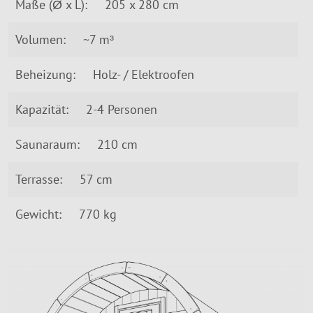
Maße (Ø x L):
205 x 280 cm
Volumen:
~7 m³
Beheizung:
Holz- / Elektroofen
Kapazität:
2-4 Personen
Saunaraum:
210 cm
Terrasse:
57 cm
Gewicht:
770 kg