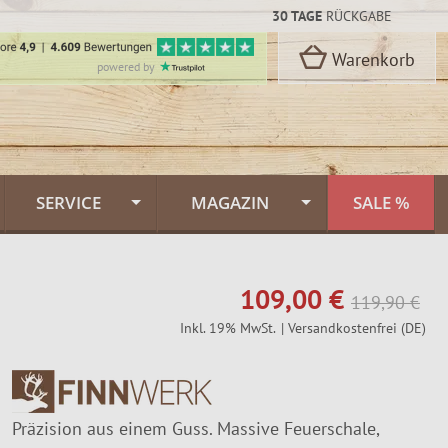
30 TAGE
RÜCKGABE
Warenkorb
powered by
SERVICE
MAGAZIN
SALE %
Kontakt
Flammlachs Themenwelt
rbon Stahl
109,00 €
oselli
Versand & Lieferung
Feuerlachs Galerie
119,90 €
Inkl. 19% MwSt.
| Versandkostenfrei (DE)
n
Zahlungsarten
Saunafass
Dekor
FINNWERK Qualität
Muurikka Pfannen
n
Präzision aus einem Guss. Massive Feuerschale,
kideen
Über uns
Jagdmesser