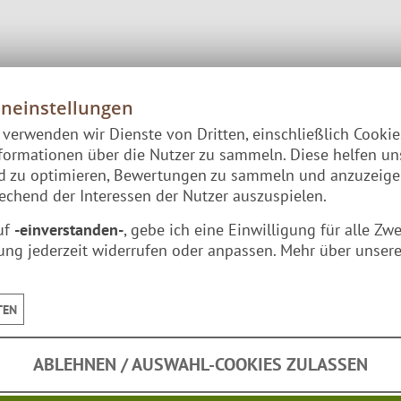
ockbrot, Würstchen oder Marshmallows vom Spieß – gera
eneinstellungen
e verwenden wir Dienste von Dritten, einschließlich Cooki
formationen über die Nutzer zu sammeln. Diese helfen un
nd zu optimieren, Bewertungen zu sammeln und anzuzeig
chend der Interessen der Nutzer auszuspielen.
uf
-einverstanden-
, gebe ich eine Einwilligung für alle Zw
ung jederzeit widerrufen oder anpassen. Mehr über unsere
TEN
ABLEHNEN / AUSWAHL-COOKIES ZULASSEN