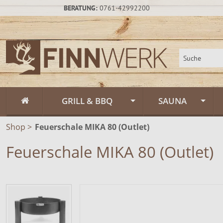
BERATUNG:
0761-42992200
GRILL & BBQ
SAUNA
Shop
>
Feuerschale MIKA 80 (Outlet)
Flammlachs
Fasssauna / Sau
Feuerschale MIKA 80 (Outlet)
Feuerschalen
Gartensauna un
Feuerschalen Rus
Schwenkgrill
Sauna-Zubehör
Feuerschalen Sta
Muurikka Outdoor & Feuerküche
Saunapflege & H
Feuerschalen Ede
Feuerpfannen &
Räucheröfen
Zeltsauna
Zubehör
Räucheröfen, Sm