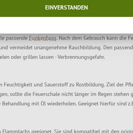
EINVERSTANDEN
zu Ihnen nach Hause.
ale passende
Funkenfang
. Nach dem Gebrauch kann die Fe
rs und vermeidet unangenehme Rauchbildung. Den passend
len oder grillen lassen - Verbrennungsgefahr.
n Feuchtigkeit und Sauerstoff zu Rostbildung. Ziel der Pfl
ugen, sollte die Feuerschale nicht länger im Regen stehen
 Behandlung mit Öl wiederholen. Geeignet hierfür sind z.B
n Flammlachs geeignet. Sie sind kompatibel mit den orig