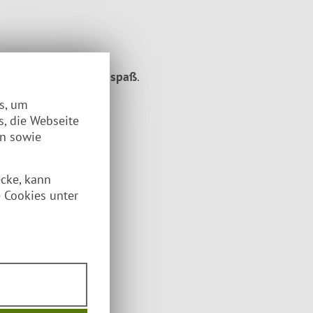
de
für Kids ein Riesenspaß
.
es, um
s, die Webseite
en sowie
ecke, kann
 Cookies unter