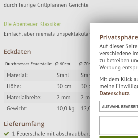
durch feurige Grillpfannen-Gerichte.
Die Abenteuer-Klassiker
Einfach, aber niemals unspektakulär im Geschmack: St
Privatsphär
Auf dieser Seit
Eckdaten
verschiedene In
zu betreiben u
Durchmesser Feuerstelle:
Ø 60cm
Ø 70cm
Ø 80cm
Werbung entspre
Material:
Stahl
Stahl
Stahl
Mit dem Klick a
Höhe:
30 cm
30 cm
30 cm
meine Einwillig
Datenschutz
.
Materialbreite:
2 mm
2 mm
2 mm
AUSWAHL BEARBEI
Gewicht:
10,0 kg
12,0 kg
15,0 kg
Lieferumfang
1 Feuerschale mit abschraubbaren Füßen