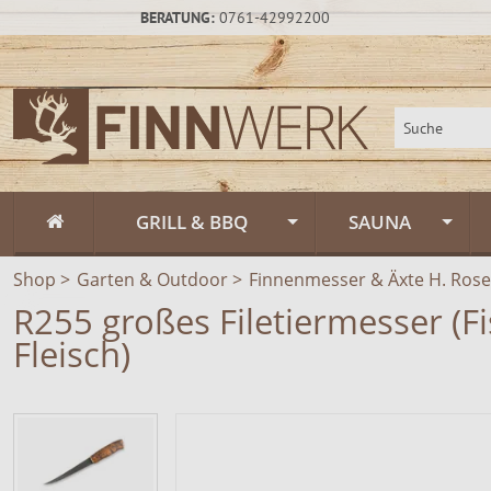
BERATUNG:
0761-42992200
GRILL & BBQ
SAUNA
Shop
>
Garten & Outdoor
Flammlachs
>
Finnenmesser & Äxte H. Rosel
Fasssauna / Sau
R255 großes Filetiermesser (F
Feuerschalen
Gartensauna un
Feuerschalen Rus
Fleisch)
Schwenkgrill
Sauna-Zubehör
Feuerschalen Sta
Muurikka Outdoor & Feuerküche
Saunapflege & H
Feuerschalen Ede
Feuerpfannen &
Räucheröfen
Zeltsauna
Zubehör
Räucheröfen, Sm