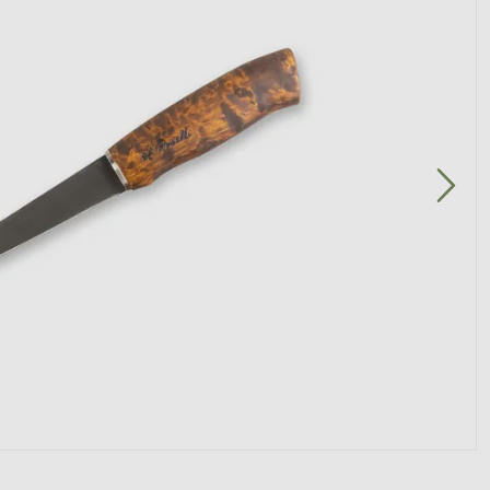
Deckel
Woks
Räucheröfen & Smoker
na
s
ern
Sauna-Textilien
Zubehör
Funkenfang
Paellas
Holz- & Räucherchips
Sauna
Thermometer & Hygrometer
Feuer-Werkzeuge
Outdoor-Pfannen
Ohne Elektronik
Elektro-Grills
ehör
Aromen & Düfte
Schwedenfeuer
Einbrennen & Pfannenpflege
Räucher-Zubehör & Accessoires
Sommer-Küche
Grill-Werkzeuge
uerfisch
Extras & Natur-Dekor
Grill-Tools & Zubehör
Bekleidung
Seifen
Praktische Helfer
ill-Ringe
Flammlachs
Säubern & Pflegen
Sicher anfeuern