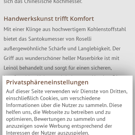
sich das Chinesische Kochmesser.
Handwerkskunst trifft Komfort
Mit einer Klinge aus hochwertigem Kohlenstoffstahl
bietet das Santokumesser von Roselli
außergewöhnliche Schärfe und Langlebigkeit. Der
Griff aus wunderschöner heller Maserbirke ist mit
Leinöl behandelt und sorgt für einen sicheren,
komfortablen Halt – auch bei nassen Händen. Diese
Privatsphäreneinstellungen
Kombination garantiert dir die volle Kontrolle und
Auf dieser Seite verwenden wir Dienste von Dritten,
Sicherheit bei jeder Schneidbewegung.
einschließlich Cookies, um verschiedene
Informationen über die Nutzer zu sammeln. Diese
helfen uns, die Webseite zu betreiben und zu
Besondere Eigenschaften
optimieren, Bewertungen zu sammeln und
Exklusive Klinge aus Kohlenstoffstahl (nicht
anzuzeigen sowie Werbung entsprechend der
rostfrei)
Interessen der Nutzer auszuspielen.