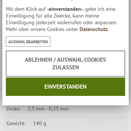
Griff aus geölter heller Maserbirke
Mit dem Klick auf
-einverstanden-
, gebe ich eine
Einwilligung für alle Zwecke, kann meine
Inklusive handgefertigter Lederscheide aus
Einwilligung jederzeit widerrufen oder anpassen.
pflanzlich gegerbtem Leder
Mehr über unsere Cookies unter
Datenschutz
.
Eckdaten
AUSWAHL BEARBEITEN
Klinge:
16 cm, Kohlenstoffstahl
ABLEHNEN / AUSWAHL-COOKIES
Griff/Zwinge:
ZULASSEN
Geölte Maserbirke / gefleckte Maserbirke /Messing
EINVERSTANDEN
Gesamtlänge:
28 cm
Dicke:
2,3 mm - 0,25 mm
Gewicht:
140 g