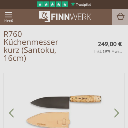
Menü
R760
Küchenmesser
249,00 €
Grill & BBQ
kurz (Santoku,
Inkl. 19% MwSt.
16cm)
Sauna
Garten & Outdoor
Zu Hause
Service
Magazin