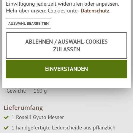
Griff aus heller Maserbirke, mit Leinöl behandelt
Einwilligung jederzeit widerrufen oder anpassen.
Mehr über unsere Cookies unter
Datenschutz
.
Handgefertigte Lederscheide aus pflanzlich
gegerbtem finnischen Leder für sicheren Schutz
AUSWAHL BEARBEITEN
Eckdaten
ABLEHNEN / AUSWAHL-COOKIES
Klinge:
19,5 cm
ZULASSEN
Griff:
11,5 cm
EINVERSTANDEN
Gesamtlänge:
32 cm
Gewicht:
160 g
Lieferumfang
1 Roselli Gyuto Messer
1 handgefertigte Lederscheide aus pflanzlich