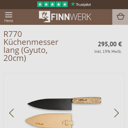
Menü
R770
Küchenmesser
295,00 €
Grill & BBQ
lang (Gyuto,
Inkl. 19% MwSt.
20cm)
Sauna
Garten & Outdoor
Zu Hause
Service
Magazin