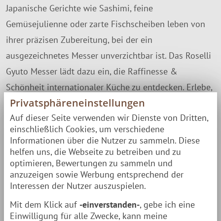
Japanische Gerichte wie Sashimi, feine
Gemüsejulienne oder zarte Fischscheiben leben von
ihrer präzisen Zubereitung, bei der ein
ausgezeichnetes Messer unverzichtbar ist. Das Roselli
Gyuto Messer lädt dazu ein, die Raffinesse &
Schönheit internationaler Küche zu entdecken. Erlebe,
Privatsphäreneinstellungen
wie mühelos es sich mit einem handgefertigten,
Auf dieser Seite verwenden wir Dienste von Dritten,
scharfen Messer schneiden lässt – ein Genuss, der
einschließlich Cookies, um verschiedene
nicht nur den Geschmack, sondern auch die
Informationen über die Nutzer zu sammeln. Diese
Zubereitung zu einem besonderen Erlebnis macht.
helfen uns, die Webseite zu betreiben und zu
optimieren, Bewertungen zu sammeln und
anzuzeigen sowie Werbung entsprechend der
Besondere Eigenschaften
Interessen der Nutzer auszuspielen.
Schmale Klinge aus hochwertigem Carbonstahl für
Mit dem Klick auf
-einverstanden-
, gebe ich eine
präzises Schneiden
Einwilligung für alle Zwecke, kann meine