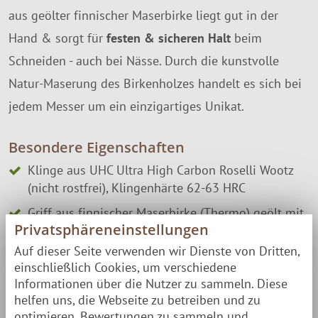
aus geölter finnischer Maserbirke liegt gut in der
Hand & sorgt für
festen & sicheren Halt
beim
Schneiden - auch bei Nässe. Durch die kunstvolle
Natur-Maserung des Birkenholzes handelt es sich bei
jedem Messer um ein einzigartiges Unikat.
Besondere Eigenschaften
Klinge aus UHC Ultra High Carbon Roselli Wootz
(nicht rostfrei), Klingenhärte 62-63 HRC
Griff aus finnischer Maserbirke (Thermo) geölt mit
Privatsphäreneinstellungen
Leinsamenöl
Auf dieser Seite verwenden wir Dienste von Dritten,
inkl. hochwertiger Messer-Halter aus Birke (mit
einschließlich Cookies, um verschiedene
Leinsamenöl behandelt)
Informationen über die Nutzer zu sammeln. Diese
helfen uns, die Webseite zu betreiben und zu
Eckdaten
optimieren, Bewertungen zu sammeln und