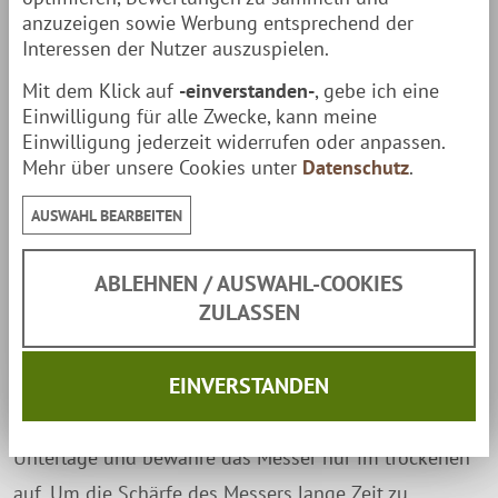
anzuzeigen sowie Werbung entsprechend der
Klinge:
10 cm
Interessen der Nutzer auszuspielen.
Griff:
13,5 cm
Mit dem Klick auf
-einverstanden-
, gebe ich eine
Einwilligung für alle Zwecke, kann meine
Gesamtlänge:
23,5 cm
Einwilligung jederzeit widerrufen oder anpassen.
Mehr über unsere Cookies unter
Datenschutz
.
Gewicht:
94 g
AUSWAHL BEARBEITEN
Lieferumfang
ABLEHNEN / AUSWAHL-COOKIES
1 Messer
ZULASSEN
1 Holzblock / Holzhalter
Pflege
EINVERSTANDEN
Achte beim Schneiden auf eine nicht zu harte
Unterlage und bewahre das Messer nur im trockenen
auf. Um die Schärfe des Messers lange Zeit zu