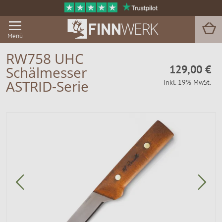
Menü
RW758 UHC
129,00 €
Schälmesser
Grill & BBQ
ASTRID-Serie
Inkl. 19% MwSt.
Sauna
Garten & Outdoor
Zu Hause
Service
Magazin