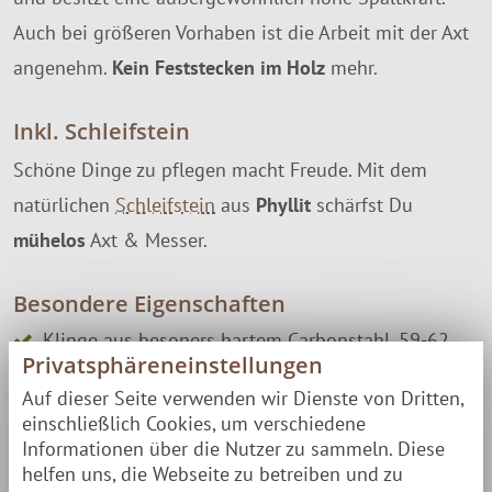
Auch bei größeren Vorhaben ist die Arbeit mit der Axt
angenehm.
Kein Feststecken im Holz
mehr.
Inkl. Schleifstein
Schöne Dinge zu pflegen macht Freude. Mit dem
natürlichen
Schleifstein
aus
Phyllit
schärfst Du
mühelos
Axt & Messer.
Besondere Eigenschaften
Klinge aus besoners hartem Carbonstahl, 59-62
Privatsphäreneinstellungen
HRC (nicht rostfrei)
Auf dieser Seite verwenden wir Dienste von Dritten,
Griff aus geölter Birke (geölt mit Leinsamenöl)
einschließlich Cookies, um verschiedene
Lederscheide zur Befestigung am Gürtel oder am
Informationen über die Nutzer zu sammeln. Diese
Rucksack - echtes Leder
helfen uns, die Webseite zu betreiben und zu