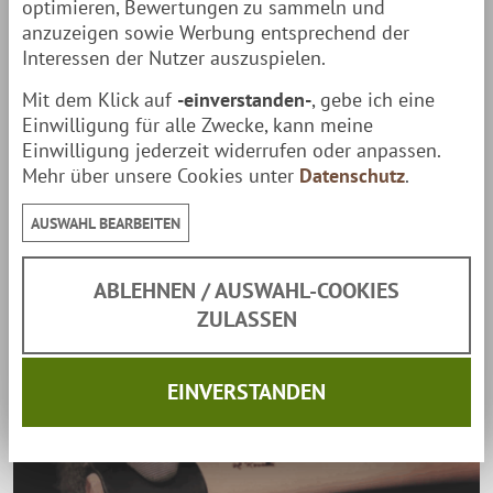
optimieren, Bewertungen zu sammeln und
Eckdaten
anzuzeigen sowie Werbung entsprechend der
Interessen der Nutzer auszuspielen.
Klinge:
9 cm
Mit dem Klick auf
-einverstanden-
, gebe ich eine
Einwilligung für alle Zwecke, kann meine
Gesamtlänge:
46 cm
Einwilligung jederzeit widerrufen oder anpassen.
Mehr über unsere Cookies unter
Datenschutz
.
Gewicht:
1,83 kg
AUSWAHL BEARBEITEN
Lieferumfang
1 Axt
ABLEHNEN / AUSWAHL-COOKIES
ZULASSEN
1 Klingenschutz aus Leder
1 Schleifstein
EINVERSTANDEN