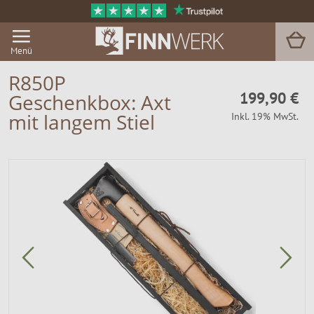
Menü
R850P
199,90 €
Geschenkbox: Axt
Grill & BBQ
mit langem Stiel
Inkl. 19% MwSt.
Sauna
Garten & Outdoor
Zu Hause
Service
Magazin