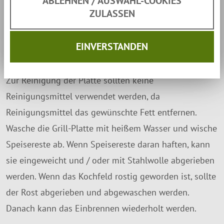
ABLEHNEN / AUSWAHL-COOKIES
Brateigenschaften durch eine natürliche Anti-
ZULASSEN
Haftbeschichtung. Ebenfalls ist eine bunte Verfärbung
der Oberfläche normal und schränkt die Funktionalität
EINVERSTANDEN
nicht ein.
Zur Reinigung der Platte sollten keine
Reinigungsmittel verwendet werden, da
Reinigungsmittel das gewünschte Fett entfernen.
Wasche die Grill-Platte mit heißem Wasser und wische
Speisereste ab. Wenn Speisereste daran haften, kann
sie eingeweicht und / oder mit Stahlwolle abgerieben
werden. Wenn das Kochfeld rostig geworden ist, sollte
der Rost abgerieben und abgewaschen werden.
Danach kann das Einbrennen wiederholt werden.