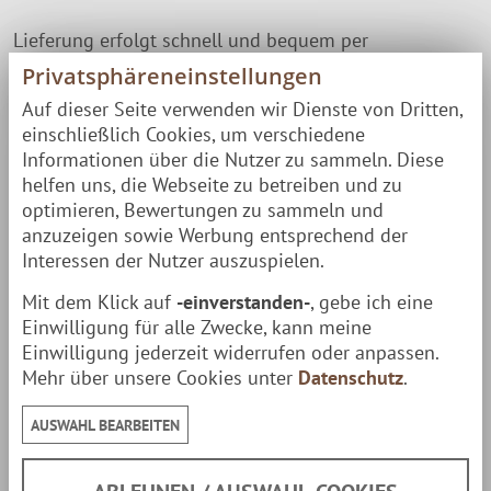
Lieferung erfolgt schnell und bequem per
Privatsphäreneinstellungen
Paketversand
zu Dir nach Hause.
Auf dieser Seite verwenden wir Dienste von Dritten,
einschließlich Cookies, um verschiedene
Besondere Hinweise
Informationen über die Nutzer zu sammeln. Diese
Vor der Erstbenutzung ist Folgendes zu Beachten:
helfen uns, die Webseite zu betreiben und zu
optimieren, Bewertungen zu sammeln und
Die Grill-Platte sollte vorher
eingebrannt
werden.
anzuzeigen sowie Werbung entsprechend der
Wasche die Platte vor Gebrauch gut ab. Um
Interessen der Nutzer auszuspielen.
Rostbildung zu vermeiden, sollte sie schnell
Mit dem Klick auf
-einverstanden-
, gebe ich eine
abgetrocknet werden. Anschließend die Platte über
Einwilligung für alle Zwecke, kann meine
Einwilligung jederzeit widerrufen oder anpassen.
dem Feuer erhitzen und die Oberfläche leicht mit Öl
Mehr über unsere Cookies unter
Datenschutz
.
oder
Einbrenn-Schmalz
einfetten. Das Einbrennen und
die daraus resultierende braune Oberfläche schützt
AUSWAHL BEARBEITEN
die Feuer-Platte vor Rost und verbessert die