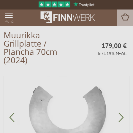
Menü
Muurikka
Grillplatte /
179,00 €
Grill & BBQ
Plancha 70cm
Inkl. 19% MwSt.
(2024)
Sauna
Garten & Outdoor
Zu Hause
Service
Magazin