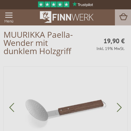
Menü
MUURIKKA Paella-
19,90 €
Wender mit
Grill & BBQ
dunklem Holzgriff
Inkl. 19% MwSt.
Sauna
Garten & Outdoor
Zu Hause
Service
Magazin