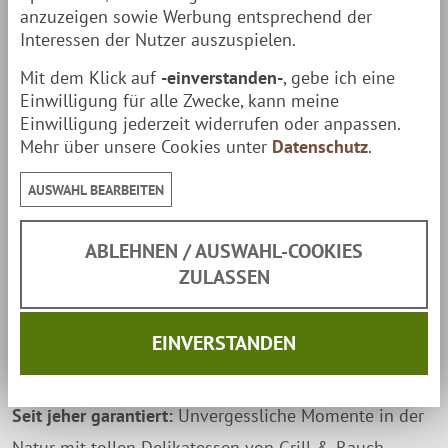
anzuzeigen sowie Werbung entsprechend der
Interessen der Nutzer auszuspielen.
MUURIKKA
Unvergessliche Momente seit über 30
Mit dem Klick auf
-einverstanden-
, gebe ich eine
Jahren
Einwilligung für alle Zwecke, kann meine
Einwilligung jederzeit widerrufen oder anpassen.
Seit der Markteinführung vor über 30 Jahre sind
Mehr über unsere Cookies unter
Datenschutz
.
Muurikkas Feuerpfannen im wahrsten Sinne
Dauerbrenner. Es gab über die Jahre diverse kleine
AUSWAHL BEARBEITEN
Änderungen aber die Grundidee dieses Klassikers
ABLEHNEN / AUSWAHL-COOKIES
blieb immer gleich: Eine massive Pfanne zur
ZULASSEN
Zubereitung von Speisen direkt über dem Feuer. Die
Tradition, über dem im Freien richtig gut Kochen zu
EINVERSTANDEN
können, wird bei Muurikka durch viele weitere
Produkte und neue raffinierte Ideen gepflegt.
Seit jeher garantiert:
Unvergessliche Momente in der
Natur mit tollen Delikatessen von Grill & Rauch.