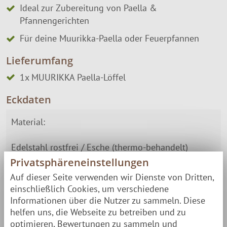
Ideal zur Zubereitung von Paella &
Pfannengerichten
Für deine Muurikka-Paella oder Feuerpfannen
Lieferumfang
1x MUURIKKA Paella-Löffel
Eckdaten
Material:
Edelstahl rostfrei / Esche (thermo-behandelt)
Privatsphäreneinstellungen
Länge
33,5 cm
Auf dieser Seite verwenden wir Dienste von Dritten,
einschließlich Cookies, um verschiedene
Informationen über die Nutzer zu sammeln. Diese
Lieferung erfolgt schnell und bequem per
helfen uns, die Webseite zu betreiben und zu
Paketversand
zu Dir nach Hause.
optimieren, Bewertungen zu sammeln und