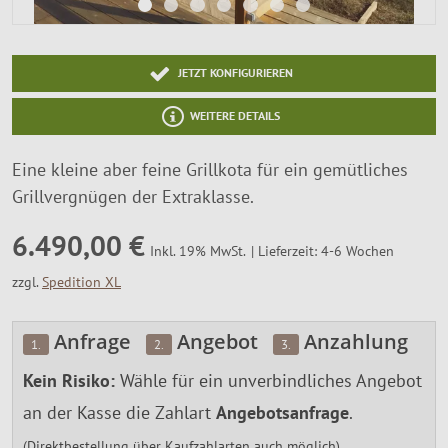
SALE %
Über Uns
JETZT KONFIGURIEREN
WEITERE DETAILS
Eine kleine aber feine Grillkota für ein gemütliches
Grillvergnügen der Extraklasse.
6.490,00 €
Lieferzeit: 4-6 Wochen
Inkl. 19% MwSt.
zzgl.
Spedition XL
Anfrage
Angebot
Anzahlung
1.
2.
3.
Kein Risiko:
Wähle für ein unverbindliches Angebot
an der Kasse die Zahlart
Angebotsanfrage
.
(Direktbestellung über Kaufzahlarten auch möglich)