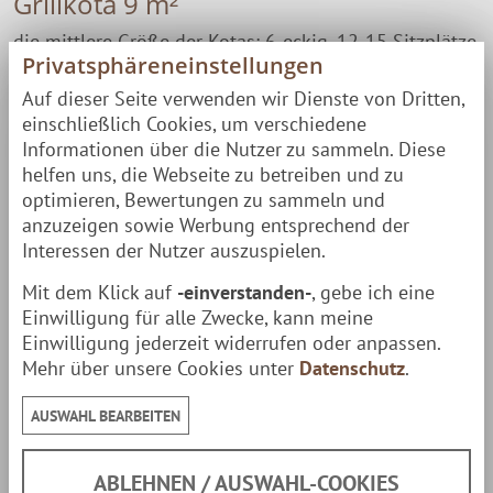
Grillkota 9 m²
die mittlere Größe der Kotas: 6-eckig, 12-15 Sitzplätze
Privatsphäreneinstellungen
Verlängere jetzt die Grillsaison! Mit einer
Grillkota
Auf dieser Seite verwenden wir Dienste von Dritten,
einschließlich Cookies, um verschiedene
kann man rund ums Jahr grillen, feiern und
Informationen über die Nutzer zu sammeln. Diese
gem&uuml;tlich Beisammen sein. Dieses wundervolle
helfen uns, die Webseite zu betreiben und zu
Gartenhaus in dessen Herz ein Grillkamin eingebaut
optimieren, Bewertungen zu sammeln und
anzuzeigen sowie Werbung entsprechend der
ist, ermöglicht zu jeder Zeit romantische Momente im
Interessen der Nutzer auszuspielen.
rustikalen Flair. Diese
9 m²
große Kota passt durch die
Mit dem Klick auf
-einverstanden-
, gebe ich eine
kompakten Maße in fast jeden Garten und macht sich
Einwilligung für alle Zwecke, kann meine
dennoch riesig als Hingucker oder beim Grillen und
Einwilligung jederzeit widerrufen oder anpassen.
Mehr über unsere Cookies unter
Datenschutz
.
Feiern mit Freunden.
AUSWAHL BEARBEITEN
Kota, der Mix aus Hütte und Pavillon
Die Kota besitzt durch die 6-eckige Form Elemente
ABLEHNEN / AUSWAHL-COOKIES