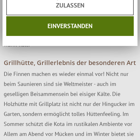
der Bauweise eines Gartenpavillons. Durch die dicken
ZULASSEN
45mm
Kiefernwände in Balkenoptik besitzt die
Grillkota eine
massive Bauweise
, womit sie bei
EINVERSTANDEN
angeheizter Feuerstelle auch im Winter kuschelig
warm hält!
Grillhütte, Grillerlebnis der besonderen Art
Die Finnen machen es wieder einmal vor! Nicht nur
beim Saunieren sind sie Weltmeister - auch im
geselligen Beisammensein bei eisiger Kälte. Die
Holzhütte mit Grillplatz ist nicht nur der Hingucker im
Garten, sondern ermöglicht tolles Hüttenfeeling. Im
Sommer schützt die Kota im rustikalen Ambiente vor
Allem am Abend vor Mücken und im Winter bietet sie