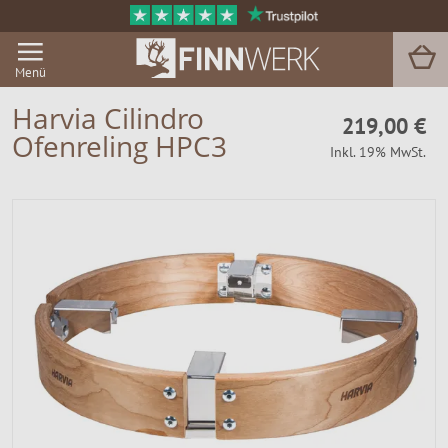
Menü
Harvia Cilindro
219,00 €
Ofenreling HPC3
Inkl. 19% MwSt.
Grill & BBQ
Sauna
Garten & Outdoor
Zu Hause
Service
Magazin