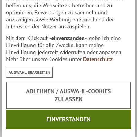
helfen uns, die Webseite zu betreiben und zu
optimieren, Bewertungen zu sammeln und
Weitere Infos:
anzuzeigen sowie Werbung entsprechend der
Interessen der Nutzer auszuspielen.
Aufbauanleitung: Harvia Ofenreling
Mit dem Klick auf
-einverstanden-
, gebe ich eine
Einwilligung für alle Zwecke, kann meine
Produktsicherheit & Herstellerkontakt
Einwilligung jederzeit widerrufen oder anpassen.
Mehr über unsere Cookies unter
Datenschutz
.
Sicherheitshinweise & Kontaktdaten des
Herstellers
AUSWAHL BEARBEITEN
ABLEHNEN / AUSWAHL-COOKIES
ZULASSEN
Sicherheit:
EINVERSTANDEN