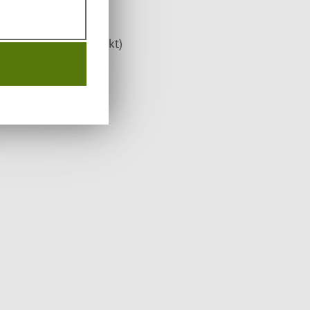
4" Linksgewinde
 (für deutschen Markt)