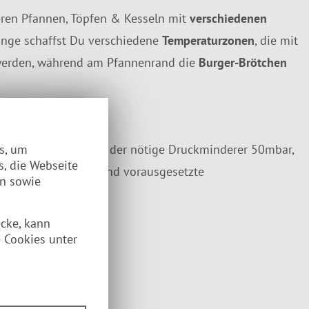
eren Pfannen, Töpfen & Kesseln mit
verschiedenen
inge schaffst Du verschiedene
Temperaturzonen
, die mit
t werden, während am Pfannenrand die
Burger-Brötchen
. Im Lieferumfang ist der nötige Druckminderer 50mbar,
es, um
s, die Webseite
uss das in Deutschland vorausgesetzte
en sowie
ecke, kann
 Cookies unter