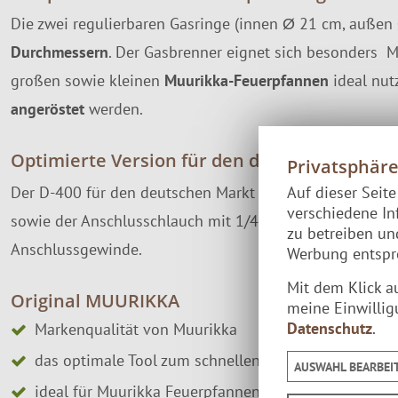
Die zwei regulierbaren Gasringe (innen Ø 21 cm, außen
Durchmessern
. Der Gasbrenner eignet sich besonders M
großen sowie kleinen
Muurikka-Feuerpfannen
ideal nut
angeröstet
werden.
Optimierte Version für den deutschen Markt
Privatsphär
Der D-400 für den deutschen Markt lässt sich ein einer
Auf dieser Seit
verschiedene In
sowie der Anschlusschlauch mit 1/4" Linksgewinde entha
zu betreiben u
Anschlussgewinde.
Werbung entspre
Mit dem Klick a
Original MUURIKKA
meine Einwillig
Datenschutz
.
Markenqualität von Muurikka
das optimale Tool zum schnellen Erhitzen Deiner Pf
AUSWAHL BEARBEI
ideal für Muurikka Feuerpfannen bis Größe 58