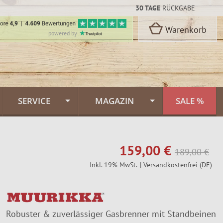
30 TAGE
RÜCKGABE
Warenkorb
powered by
SERVICE
MAGAZIN
SALE %
Kontakt
Flammlachs Themenwelt
rbon Stahl
159,00 €
oselli
Versand & Lieferung
Feuerlachs Galerie
189,00 €
Inkl. 19% MwSt.
| Versandkostenfrei (DE)
n
Zahlungsarten
Saunafass
Dekor
FINNWERK Qualität
Muurikka Pfannen
n
Robuster & zuverlässiger Gasbrenner mit Standbeinen
kideen
Über uns
Jagdmesser