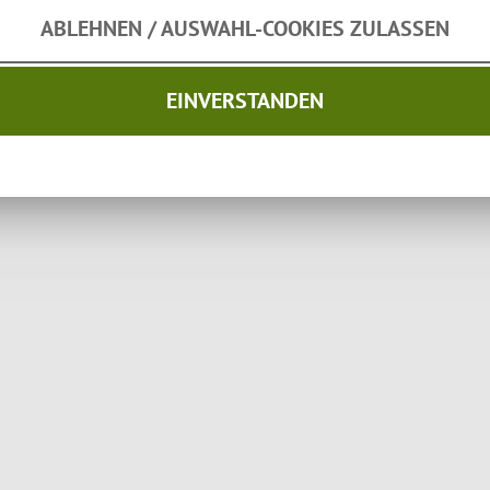
ABLEHNEN / AUSWAHL-COOKIES ZULASSEN
1 Anschlussschlauch 1/
1 Druckminderer 50mbar
EINVERSTANDEN