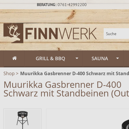
BERATUNG:
0761-42992200
GRILL & BBQ
SAUNA
Shop
>
Muurikka Gasbrenner D-400 Schwarz mit Stand
Flammlachs
Fasssauna / Sau
Muurikka Gasbrenner D-400
Feuerschalen
Gartensauna un
Feuerschalen Rus
Schwarz mit Standbeinen (Out
Schwenkgrill
Sauna-Zubehör
Feuerschalen Sta
Muurikka Outdoor & Feuerküche
Saunapflege & H
Feuerschalen Ede
Feuerpfannen &
Räucheröfen
Zeltsauna
Zubehör
Räucheröfen, Sm