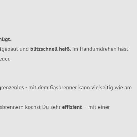
nügt
.
aufgebaut und
blitzschnell heiß
. Im Handumdrehen hast
euer.
grenzenlos - mit dem Gasbrenner kann vielseitig wie am
sbrennern kochst Du sehr
effizient
– mit einer