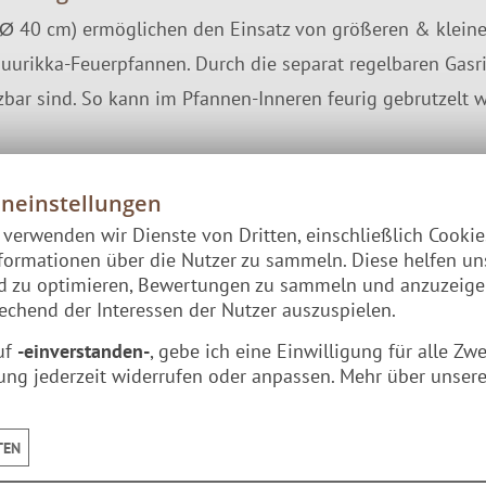
 Ø 40 cm) ermöglichen den Einsatz von größeren & klein
uurikka-Feuerpfannen. Durch die separat regelbaren Gasr
zbar sind. So kann im Pfannen-Inneren feurig gebrutzel
eneinstellungen
 in Deutschland üblichen Propan-Butan Flasche betreiben
e verwenden wir Dienste von Dritten, einschließlich Cooki
formationen über die Nutzer zu sammeln. Diese helfen un
lten. Der Brenner selbst besitzt anstatt dem Stülpanschl
nd zu optimieren, Bewertungen zu sammeln und anzuzeig
chend der Interessen der Nutzer auszuspielen.
uf
-einverstanden-
, gebe ich eine Einwilligung für alle Zw
Lieferumfang
ung jederzeit widerrufen oder anpassen. Mehr über unsere
1 Gasringbrenner
anne
3 Beine mit Montageset
TEN
1 Windschutz