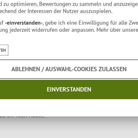
nd zu optimieren, Bewertungen zu sammeln und anzuzeig
chend der Interessen der Nutzer auszuspielen.
uf
-einverstanden-
, gebe ich eine Einwilligung für alle Zw
ung jederzeit widerrufen oder anpassen. Mehr über unsere
TEN
Eckdaten
Material:
Stahl (email
ABLEHNEN / AUSWAHL-COOKIES ZULASSEN
Durchmesser:
Ø 35 cm
EINVERSTANDEN
Gewicht
1.14 kg
zu Dir nach Hause.