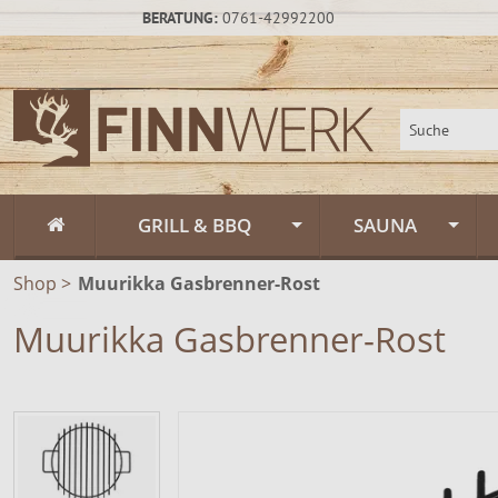
BERATUNG:
0761-42992200
GRILL & BBQ
SAUNA
Shop
>
Muurikka Gasbrenner-Rost
Flammlachs
Fasssauna / Sau
Muurikka Gasbrenner-Rost
Feuerschalen
Gartensauna un
Feuerschalen Rus
Schwenkgrill
Sauna-Zubehör
Feuerschalen Sta
Muurikka Outdoor & Feuerküche
Saunapflege & H
Feuerschalen Ede
Feuerpfannen &
Räucheröfen
Zeltsauna
Zubehör
Räucheröfen, Sm