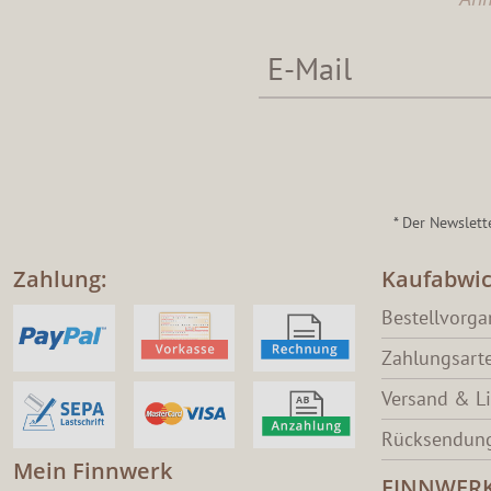
* Der Newslett
Zahlung:
Kaufabwic
Bestellvorg
Zahlungsart
Versand & L
Rücksendung
Mein Finnwerk
FINNWER