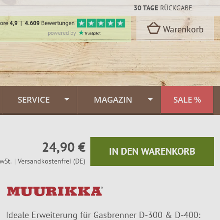
30 TAGE
RÜCKGABE
Warenkorb
powered by
SERVICE
MAGAZIN
SALE %
Kontakt
Flammlachs Themenwelt
rbon Stahl
24,90 €
oselli
Versand & Lieferung
Feuerlachs Galerie
IN DEN WARENKORB
wSt.
| Versandkostenfrei (DE)
n
Zahlungsarten
Saunafass
Dekor
FINNWERK Qualität
Muurikka Pfannen
n
Ideale Erweiterung für Gasbrenner D-300 & D-400:
kideen
Über uns
Jagdmesser