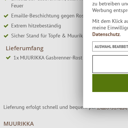
zu betreiben u
Feuer
Werbung entspre
Emaille-Beschichtung gegen Rost & Kleben
Mit dem Klick a
Extrem hitzebeständig
meine Einwillig
Datenschutz
.
Sicher Stand für Töpfe & Muurikka-Pfannen
AUSWAHL BEARBEI
Lieferumfang
1x MUURIKKA Gasbrenner-Rost Ø 35 cm
Lieferung erfolgt schnell und bequem per
Paketversand
MUURIKKA