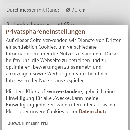
Durchmesser mit Rand:
Ø 70 cm
Bodendurchmesser:
Ø 65 cm
Privatsphäreneinstellungen
Gewicht
7.11 kg
Auf dieser Seite verwenden wir Dienste von Dritten,
einschließlich Cookies, um verschiedene
Informationen über die Nutzer zu sammeln. Diese
Lieferung erfolgt schnell und bequem per
helfen uns, die Webseite zu betreiben und zu
Paketversand
zu Dir nach Hause.
optimieren, Bewertungen zu sammeln und
anzuzeigen sowie Werbung entsprechend der
Interessen der Nutzer auszuspielen.
MUURIKKA
Unvergessliche Momente seit über 30
Mit dem Klick auf
-einverstanden-
, gebe ich eine
Jahren
Einwilligung für alle Zwecke, kann meine
Einwilligung jederzeit widerrufen oder anpassen.
Seit der Markteinführung vor über 30 Jahre sind
Mehr über unsere Cookies unter
Datenschutz
.
Muurikkas Feuerpfannen im wahrsten Sinne
AUSWAHL BEARBEITEN
Dauerbrenner. Es gab über die Jahre diverse kleine