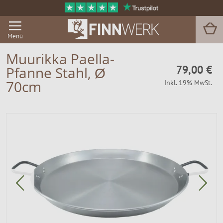
Menü
Muurikka Paella-
79,00 €
Pfanne Stahl, Ø
Grill & BBQ
70cm
Inkl. 19% MwSt.
Sauna
Garten & Outdoor
Zu Hause
Service
Magazin