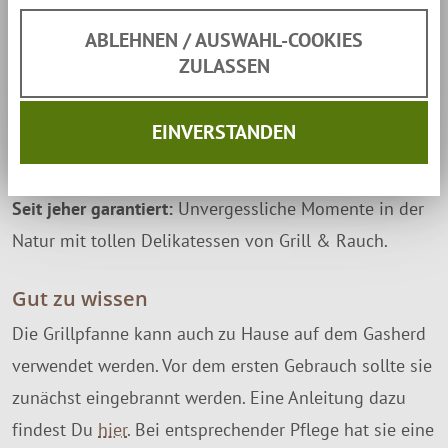
Änderungen aber die Grundidee dieses Klassikers
ABLEHNEN / AUSWAHL-COOKIES
blieb immer gleich: Eine massive Pfanne zur
ZULASSEN
Zubereitung von Speisen direkt über dem Feuer. Die
Tradition, über dem im Freien richtig gut Kochen zu
EINVERSTANDEN
können, wird bei Muurikka durch viele weitere
Produkte und neue raffinierte Ideen gepflegt.
Seit jeher garantiert:
Unvergessliche Momente in der
Natur mit tollen Delikatessen von Grill & Rauch.
Gut zu wissen
Die Grillpfanne kann auch zu Hause auf dem Gasherd
verwendet werden. Vor dem ersten Gebrauch sollte sie
zunächst eingebrannt werden. Eine Anleitung dazu
findest Du
hier
. Bei entsprechender Pflege hat sie eine