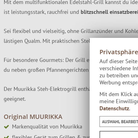
Mit dem multifunktionalen Edelstahl-Grill kannst du ide
ist leistungsstark, rauchfrei und
blitzschnell einsatzbere
Sei flexibel und vielseitig, ohne Grillanzünder und Kohl
lästigen Qualm. Mit praktischen Stellbeinen steht der G
Privatsphär
Für besondere Gourmets: Der Grill eignet sich zum
Koch
Auf dieser Seit
verschiedene In
du neben großen Pfannengerichten auch saftige Steaks, 
zu betreiben u
Werbung entspre
Der Muurikka Steh-Elektrogrill enthält den Grillrost (Ø
Mit dem Klick a
geeignet.
meine Einwillig
Datenschutz
.
Original MUURIKKA
AUSWAHL BEARBEI
Markenqualität von Muurikka
flexibles Gerät zum Grillen & zum Heißräuchern