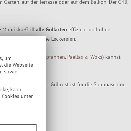
 Garten, auf der Terrasse oder auf dem Balkon. Der Grill
e Muurikka-Grill
alle Grillarten
effizient und ohne
 genug Platz für deine Leckereien.
tte (
Muurikka Feuerpfannen, Paellas & Woks
) kannst
es, um
s, die Webseite
en sowie
e aus Aluminium. Der Grillrost ist für die Spülmaschine
ecke, kann
 Cookies unter