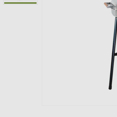
Grillzubehör
Blockbohlensau
Feuerschalen Set
Camping & Wand
Grill-Werkzeuge
Schwedenfeuer
Rustikal- / Kelo-
Grillen
Sicher anfeuern
Tundra Grill
Grillzubehör
Praktische Helfer
Tundra Grill Zub
Feuerkörbe
Flammlachs & Fe
Säubern & Pflege
Gasbrenner
Schwedenfeuer
Feuerschalen & Gr
Bekleidung