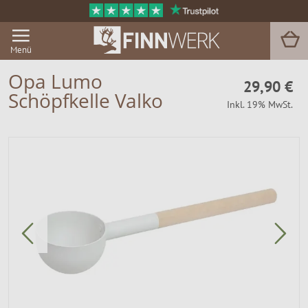
Menü
Opa Lumo
29,90 €
Schöpfkelle Valko
Inkl. 19% MwSt.
Grill & BBQ
Sauna
Garten & Outdoor
Zu Hause
Service
Magazin