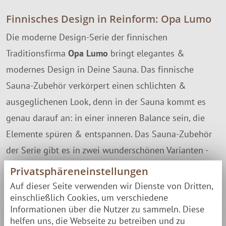
Finnisches Design in Reinform: Opa Lumo
Die moderne Design-Serie der finnischen
Traditionsfirma
Opa Lumo
bringt elegantes &
modernes Design in Deine Sauna. Das finnische
Sauna-Zubehör verkörpert einen schlichten &
ausgeglichenen Look, denn in der Sauna kommt es
genau darauf an: in einer inneren Balance sein, die
Elemente spüren & entspannen. Das Sauna-Zubehör
der Serie gibt es in zwei wunderschönen Varianten -
Schwarz & Weiß (Musta & Valko), die sich wunderbar
Privatsphäreneinstellungen
ergänzen.
Auf dieser Seite verwenden wir Dienste von Dritten,
einschließlich Cookies, um verschiedene
Informationen über die Nutzer zu sammeln. Diese
Zu dieser Schöpfkelle gibt es einen passenden weißen
helfen uns, die Webseite zu betreiben und zu