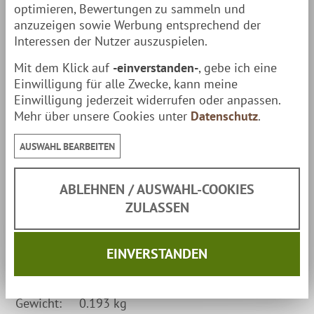
Opa Lumo Sauna-Eimer
Valko
& den schwarzen Eimer
optimieren, Bewertungen zu sammeln und
anzuzeigen sowie Werbung entsprechend der
Musta
.
Interessen der Nutzer auszuspielen.
Mit dem Klick auf
-einverstanden-
, gebe ich eine
Jetzt
neu
: Auch im
Set
mit passendem Saunaeimer
Einwilligung für alle Zwecke, kann meine
verfügbar!
Einwilligung jederzeit widerrufen oder anpassen.
Mehr über unsere Cookies unter
Datenschutz
.
Produktdetails
AUSWAHL BEARBEITEN
moderne Kelle aus beschichtetem Aluminium
Griff aus Birkenholz (behandelt)
ABLEHNEN / AUSWAHL-COOKIES
Fassungsvermögen: 4 Deziliter
ZULASSEN
Eckdaten
EINVERSTANDEN
Maße:
43 cm Länge
Gewicht:
0.193 kg