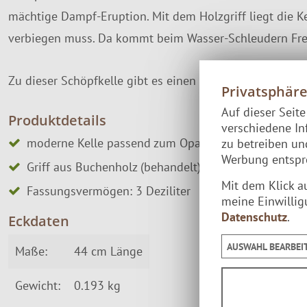
mächtige Dampf-Eruption. Mit dem Holzgriff liegt die K
verbiegen muss. Da kommt beim Wasser-Schleudern Fre
Zu dieser Schöpfkelle gibt es einen passenden schwa
Privatsphär
Auf dieser Seit
Produktdetails
verschiedene In
moderne Kelle passend zum Opa Lumo Saunaeimer 
zu betreiben u
Werbung entspre
Griff aus Buchenholz (behandelt)
Mit dem Klick a
Fassungsvermögen: 3 Deziliter
meine Einwillig
Datenschutz
.
Eckdaten
AUSWAHL BEARBEI
Maße:
44 cm Länge
Gewicht:
0.193 kg