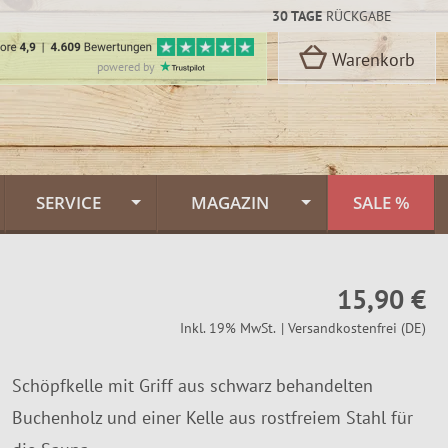
30 TAGE
RÜCKGABE
Warenkorb
powered by
SERVICE
MAGAZIN
SALE %
Kontakt
Flammlachs Themenwelt
rbon Stahl
15,90 €
oselli
Versand & Lieferung
Feuerlachs Galerie
Inkl. 19% MwSt.
| Versandkostenfrei (DE)
n
Zahlungsarten
Saunafass
Schöpfkelle mit Griff aus schwarz behandelten
Dekor
FINNWERK Qualität
Muurikka Pfannen
n
Buchenholz und einer Kelle aus rostfreiem Stahl für
kideen
Über uns
Jagdmesser