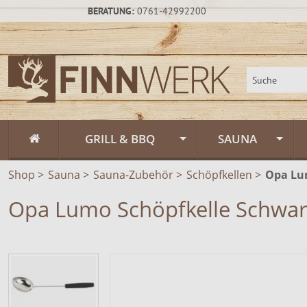
BERATUNG:
0761-42992200
GRILL & BBQ
SAUNA
Shop
>
Sauna
Flammlachs
>
Sauna-Zubehör
>
Schöpfkellen
Fasssauna / Sau
>
Opa Lu
Opa Lumo Schöpfkelle Schwar
Feuerschalen
Gartensauna un
Feuerschalen Rus
Schwenkgrill
Sauna-Zubehör
Feuerschalen Sta
Muurikka Outdoor & Feuerküche
Saunapflege & H
Feuerschalen Ede
Feuerpfannen &
Räucheröfen
Zeltsauna
Zubehör
Räucheröfen, Sm