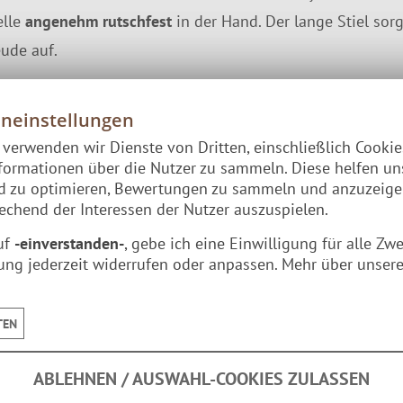
elle
angenehm rutschfest
in der Hand. Der lange Stiel sorg
ude auf.
rzen Opa Lumo
Sauna-Eimer
.
eneinstellungen
e verwenden wir Dienste von Dritten, einschließlich Cooki
formationen über die Nutzer zu sammeln. Diese helfen un
schwarz matt
nd zu optimieren, Bewertungen zu sammeln und anzuzeig
chend der Interessen der Nutzer auszuspielen.
uf
-einverstanden-
, gebe ich eine Einwilligung für alle Zw
ung jederzeit widerrufen oder anpassen. Mehr über unsere
TEN
ABLEHNEN / AUSWAHL-COOKIES ZULASSEN