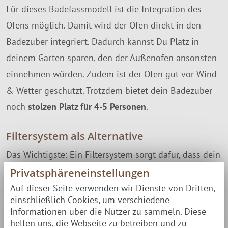
Für dieses Badefassmodell ist die Integration des
Ofens möglich. Damit wird der Ofen direkt in den
Badezuber integriert. Dadurch kannst Du Platz in
deinem Garten sparen, den der Außenofen ansonsten
einnehmen würden. Zudem ist der Ofen gut vor Wind
& Wetter geschützt. Trotzdem bietet dein Badezuber
noch
stolzen Platz für 4-5 Personen
.
Filtersystem als Alternative
Das Wichtigste: Ein Filtersystem sorgt dafür, dass dein
Badewasser länger nutzbar bleibt. Wenn Du das
Privatsphäreneinstellungen
Wasser nicht oft erneuern willst, ist ein Filtersystem
Auf dieser Seite verwenden wir Dienste von Dritten,
einschließlich Cookies, um verschiedene
eine
gute geldsparende Alternative
. Für deinen
Informationen über die Nutzer zu sammeln. Diese
Badezuber stehen dir zwei unterschiedliche
helfen uns, die Webseite zu betreiben und zu