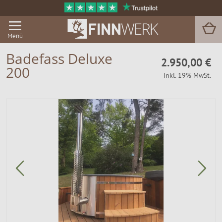
Menü
Badefass Deluxe
2.950,00 €
200
Inkl. 19% MwSt.
Grill & BBQ
Sauna
Garten & Outdoor
Zu Hause
Service
Magazin