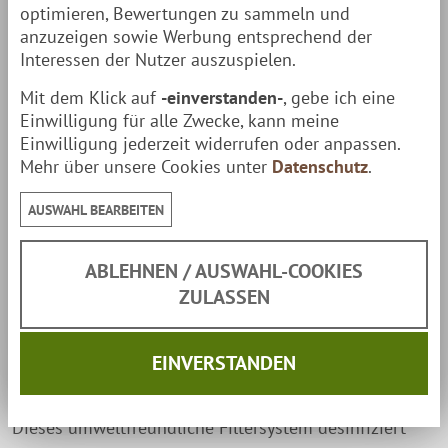
optimieren, Bewertungen zu sammeln und
Filtersyteme zur Auswahl. Das komplette Filtersystem
anzuzeigen sowie Werbung entsprechend der
ist in die Treppenmodelle Typ 2,3 & 4 integrierbar.
Interessen der Nutzer auszuspielen.
Mit dem Klick auf
-einverstanden-
, gebe ich eine
Die Filterpumpe
Einwilligung für alle Zwecke, kann meine
Eine Filterpumpe ist dafür geeignet, grobe
Einwilligung jederzeit widerrufen oder anpassen.
Mehr über unsere Cookies unter
Datenschutz
.
Verschmutzungen aus dem Badefass zu entfernen. Sie
reinigt das Wasser sehr effektiv
durch eine
AUSWAHL BEARBEITEN
Filterschicht, z. B. Sand. Schmutz bleibt ganz einfach
darin hängen und gelangt nicht in dein Badewasser
ABLEHNEN / AUSWAHL-COOKIES
ZULASSEN
zurück. Das Ergebnis ist klares & einladendes
Badewasser.
EINVERSTANDEN
Der UV-Filter
Dieses umweltfreundliche Filtersystem desinfiziert