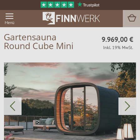
Menü
Gartensauna
9.969,00 €
Round Cube Mini
Inkl. 19% MwSt.
Grill & BBQ
Sauna
Garten & Outdoor
Zu Hause
Service
Magazin