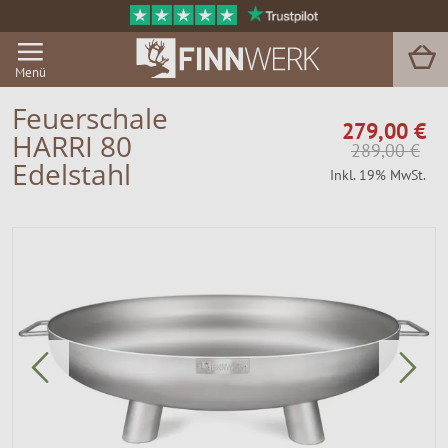
Menü
Feuerschale
279,00 €
HARRI 80
289,00 €
Grill & BBQ
Edelstahl
Inkl. 19% MwSt.
Sauna
Garten & Outdoor
Zu Hause
Service
Magazin