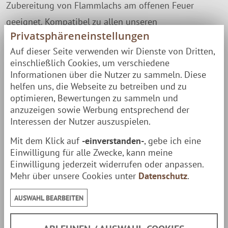
Zubereitung von Flammlachs am offenen Feuer
geeignet. Kompatibel zu allen unseren
Privatsphäreneinstellungen
Flammlachsbrett-Haltern, kann man perfekt die
Auf dieser Seite verwenden wir Dienste von Dritten,
köstliche finnische Delikatesse darauf zubereiten.
einschließlich Cookies, um verschiedene
Infos zu den
Finnwerk Flammlachsbrettern
- und das
Informationen über die Nutzer zu sammeln. Diese
helfen uns, die Webseite zu betreiben und zu
passende
Flammlachs Rezept
und Tipps für die
optimieren, Bewertungen zu sammeln und
Zubereitung in unserer Flammlachs Themenwelt.
anzuzeigen sowie Werbung entsprechend der
Interessen der Nutzer auszuspielen.
Hinweis: Edelstahl Oberfläche
Mit dem Klick auf
-einverstanden-
, gebe ich eine
Einwilligung für alle Zwecke, kann meine
Durch eine spezielle Behandlung werden unsere
Einwilligung jederzeit widerrufen oder anpassen.
Edelstahl-Schalen & Deckel mattiert -
Mehr über unsere Cookies unter
Datenschutz
.
produktionsbedingt können Kratzer und
AUSWAHL BEARBEITEN
gelegentlich leichte Verfärbungen, insbesondere im
Innenbereich auftreten. Dies ist trotz größter