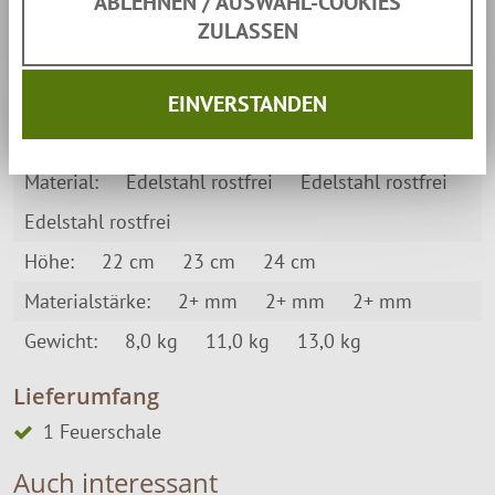
ABLEHNEN / AUSWAHL-COOKIES
Sorgfalt in Produktion und Versand nicht
ZULASSEN
vermeidbar und beeinträchtigt nicht
Rostbeständigkeit oder Langlebigkeit.
EINVERSTANDEN
Eckdaten
Material:
Edelstahl rostfrei
Edelstahl rostfrei
Edelstahl rostfrei
Höhe:
22 cm
23 cm
24 cm
Materialstärke:
2+ mm
2+ mm
2+ mm
Gewicht:
8,0 kg
11,0 kg
13,0 kg
Lieferumfang
1 Feuerschale
Auch interessant