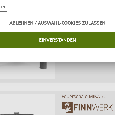
TEN
Feuerschale MIKA 60
ABLEHNEN / AUSWAHL-COOKIES ZULASSEN
EINVERSTANDEN
Solide Feuerschale Ø 60c
tiefer Schale für geringen
für Grill, Flammlachs & La
Feuerschale MIKA 70