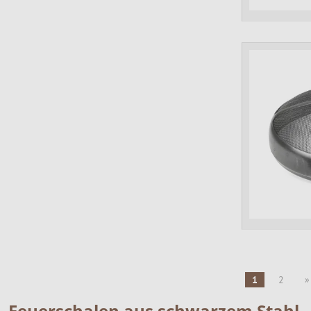
1
2
»
Feuerschalen aus
schwarzem
Stahl