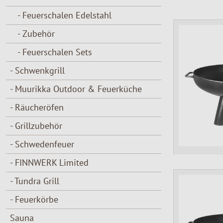
- Feuerschalen Edelstahl
Grillzubehör
Blockbohlensau
Feuerschalen Set
Camping & Wand
Grill-Werkzeuge
- Zubehör
Schwedenfeuer
Rustikal- / Kelo-
Grillen
Sicher anfeuern
- Feuerschalen Sets
Tundra Grill
Grillzubehör
Praktische Helfer
Tundra Grill Zub
- Schwenkgrill
Feuerkörbe
- Muurikka Outdoor & Feuerküche
Flammlachs & Fe
Säubern & Pflege
- Räucheröfen
Gasbrenner
Schwedenfeuer
- Grillzubehör
Feuerschalen & Gr
Bekleidung
- Schwedenfeuer
- FINNWERK Limited
- Tundra Grill
- Feuerkörbe
Sauna