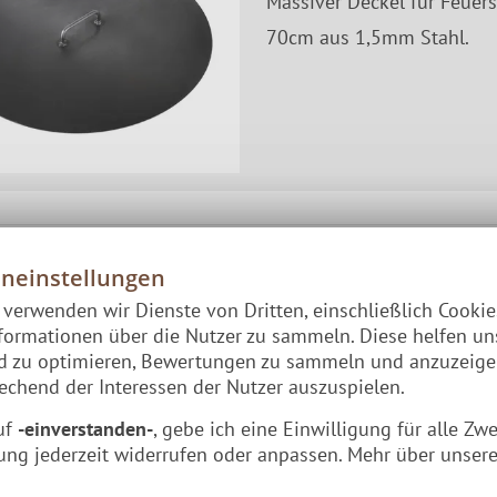
Massiver Deckel für Feuer
70cm aus 1,5mm Stahl.
Deckel TOMI 80 Stahl
eneinstellungen
e verwenden wir Dienste von Dritten, einschließlich Cooki
Massiver Deckel für Feuer
formationen über die Nutzer zu sammeln. Diese helfen un
nd zu optimieren, Bewertungen zu sammeln und anzuzeig
80cm aus 1,5mm Stahl.
chend der Interessen der Nutzer auszuspielen.
uf
-einverstanden-
, gebe ich eine Einwilligung für alle Zw
ung jederzeit widerrufen oder anpassen. Mehr über unsere