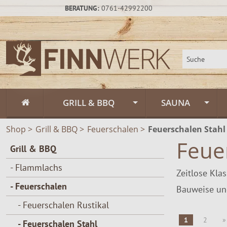
BERATUNG:
0761-42992200
GRILL & BBQ
SAUNA
Shop
>
Grill & BBQ
Flammlachs
>
Feuerschalen
>
Feuerschalen Stahl
Fasssauna / Sau
Feue
Grill & BBQ
Feuerschalen
Gartensauna un
Feuerschalen Rus
- Flammlachs
Zeitlose Kla
Schwenkgrill
Sauna-Zubehör
Feuerschalen Sta
- Feuerschalen
Bauweise u
Muurikka Outdoor & Feuerküche
Saunapflege & H
Feuerschalen Ede
Feuerpfannen &
- Feuerschalen Rustikal
1
2
»
Räucheröfen
Zeltsauna
- Feuerschalen Stahl
Zubehör
Räucheröfen, Sm