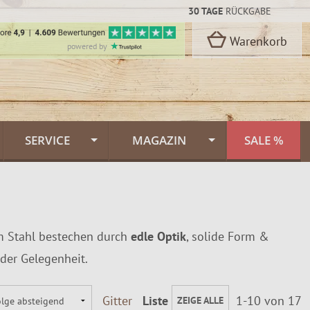
30 TAGE
RÜCKGABE
Warenkorb
powered by
SERVICE
MAGAZIN
SALE %
Kontakt
Flammlachs Themenwelt
rbon Stahl
oselli
Versand & Lieferung
Feuerlachs Galerie
em Stahl bestechen durch
edle Optik
, solide Form &
n
Zahlungsarten
Saunafass
der Gelegenheit.
Dekor
FINNWERK Qualität
Muurikka Pfannen
n
Gitter
Liste
1-10 von 17
ZEIGE ALLE
kideen
Über uns
Jagdmesser