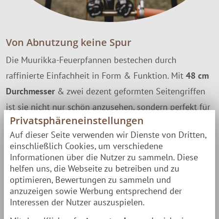
Von Abnutzung keine Spur
Die Muurikka-Feuerpfannen bestechen durch
raffinierte Einfachheit in Form & Funktion. Mit
48 cm
Durchmesser
& zwei dezent geformten Seitengriffen
ist sie nicht nur schön anzusehen, sondern perfekt für
Privatsphäreneinstellungen
die vielfältige Zubereitung von Speisen - über
Auf dieser Seite verwenden wir Dienste von Dritten,
offenem Feuer
. Nach einmaligem Einbrennen ist deine
einschließlich Cookies, um verschiedene
Muurikka nicht mehr kleinzukriegen. Je mehr Du deine
Informationen über die Nutzer zu sammeln. Diese
helfen uns, die Webseite zu betreiben und zu
Muurikka verwendest, desto leichter fällt das Kochen.
optimieren, Bewertungen zu sammeln und
Mit der Zeit bildet sich
wie von selbst
eine schützende
anzuzeigen sowie Werbung entsprechend der
Fettschicht, die Anbrennen & Kleben verhindert.
Interessen der Nutzer auszuspielen.
Zudem schützt sie den robusten Walz-Stahl.