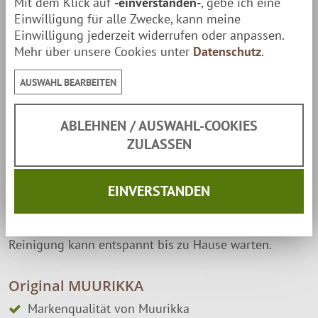
Mit dem Klick auf
-einverstanden-
, gebe ich eine
Einwilligung für alle Zwecke, kann meine
Einwilligung jederzeit widerrufen oder anpassen.
Vielseitig einsetzbar:
Auf einem Lagerfeuer, einem
Mehr über unsere Cookies unter
Datenschutz
.
Gasbrenner
, dem originalen
Tundra-Grill
oder über der
AUSWAHL BEARBEITEN
Feuerschale
lässt sich die Murikka Outdoor-Pfanne
mit offenem Feuer benutzen. Nicht nur
auf dem
ABLEHNEN / AUSWAHL-COOKIES
Holzfeuer
sorgt die Muurikka für große Freude.
Über
ZULASSEN
dem Gasbrenner
eingesetzt, ermöglicht die Muurikka-
Pfanne echte Cuisine ohne Ruß & Rauch.
EINVERSTANDEN
Mit praktischer
Schutztasche
kannst Du deine Pfanne
immer mitnehmen & unterwegs sicher verladen - die
Reinigung kann entspannt bis zu Hause warten.
Original MUURIKKA
Markenqualität von Muurikka