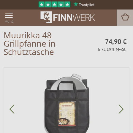
Menü
Muurikka 48
74,90 €
Grillpfanne in
Grill & BBQ
Schutztasche
Inkl. 19% MwSt.
Sauna
Garten & Outdoor
Zu Hause
Service
Magazin