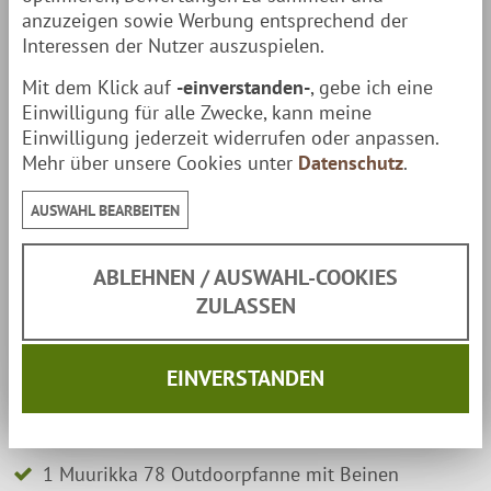
Pfannen-Inneren gebrutzelt werden, während am
anzuzeigen sowie Werbung entsprechend der
Interessen der Nutzer auszuspielen.
Pfannenrand warmgehalten wird. Die legendären
finnischen Feuerpfannen sind für ihre
köstlichen
Mit dem Klick auf
-einverstanden-
, gebe ich eine
Einwilligung für alle Zwecke, kann meine
Pfannengerichte & Feuer-Pfannenkuchen
berühmt
Einwilligung jederzeit widerrufen oder anpassen.
geworden. Die Muurikka 78 bietet Platz für sehr große
Mehr über unsere Cookies unter
Datenschutz
.
Portionen.
AUSWAHL BEARBEITEN
ABLEHNEN / AUSWAHL-COOKIES
ZULASSEN
Ein perfekt abgestimmtes Set
Lieferumfang:
EINVERSTANDEN
1 Gasringbrenner mit Standbeinen, Windschutz,
Anschlussschlauch (1/4" Linksgewinde),
Druckminderer 50mbar (für deutschen Markt)
1 Muurikka 78 Outdoorpfanne mit Beinen