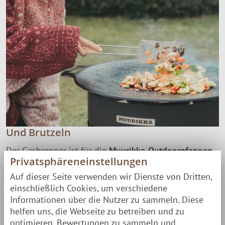
Und Brutzeln
Der Gasbrenner ist für die
Muurikka-Outdoorpfannen
Privatsphäreneinstellungen
(bis zu Größe 78) optimal geeignet. Durch die separat
Auf dieser Seite verwenden wir Dienste von Dritten,
regelbaren Gasringe können verschiedene
einschließlich Cookies, um verschiedene
Temperaturzonen
geschaffen werden, die mit der
Informationen über die Nutzer zu sammeln. Diese
helfen uns, die Webseite zu betreiben und zu
Muurikka-Pfanne ideal nutzbar sind. So kann im
optimieren, Bewertungen zu sammeln und