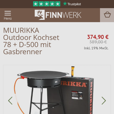
Menü
MUURIKKA
Outdoor Kochset
374,90 €
Grill & BBQ
389,00 €
78 + D-500 mit
Inkl. 19% MwSt.
Gasbrenner
Sauna
Garten & Outdoor
Zu Hause
Service
Magazin