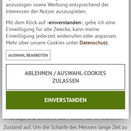
anzuzeigen sowie Werbung entsprechend der
Klinge:
21 cm
Interessen der Nutzer auszuspielen.
Griff:
12,3 cm
Mit dem Klick auf
-einverstanden-
, gebe ich eine
Einwilligung für alle Zwecke, kann meine
Gesamtlänge:
33,3 cm
Einwilligung jederzeit widerrufen oder anpassen.
Mehr über unsere Cookies unter
Datenschutz
.
Gewicht:
140 g
AUSWAHL BEARBEITEN
Lieferumfang
ABLEHNEN / AUSWAHL-COOKIES
1 Messer
ZULASSEN
1 Holzblock / Holzhalter
Pflege
EINVERSTANDEN
Achte beim Schneiden auf eine nicht zu harte
Unterlage und bewahre das Messer nur im trockenen
Zustand auf. Um die Schärfe des Messers lange Zeit zu