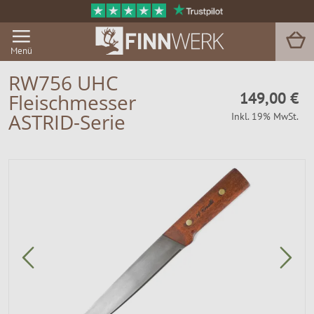
Menü
RW756 UHC
149,00 €
Fleischmesser
Grill & BBQ
ASTRID-Serie
Inkl. 19% MwSt.
Sauna
Garten & Outdoor
Zu Hause
Service
Magazin