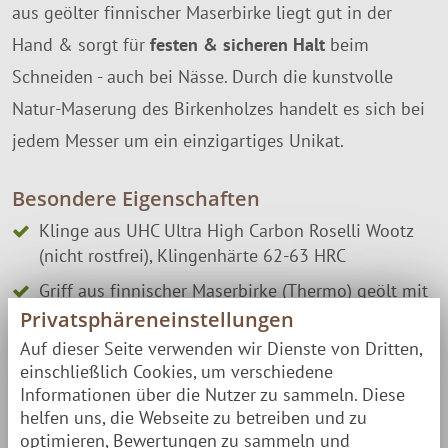
aus geölter finnischer Maserbirke liegt gut in der
Hand & sorgt für
festen & sicheren Halt
beim
Schneiden - auch bei Nässe. Durch die kunstvolle
Natur-Maserung des Birkenholzes handelt es sich bei
jedem Messer um ein einzigartiges Unikat.
Besondere Eigenschaften
Klinge aus UHC Ultra High Carbon Roselli Wootz
(nicht rostfrei), Klingenhärte 62-63 HRC
Griff aus finnischer Maserbirke (Thermo) geölt mit
Leinsamenöl
Privatsphäreneinstellungen
Auf dieser Seite verwenden wir Dienste von Dritten,
inkl. hochwertiger Messer-Halter aus Birke (mit
einschließlich Cookies, um verschiedene
Leinsamenöl behandelt)
Informationen über die Nutzer zu sammeln. Diese
Eckdaten
helfen uns, die Webseite zu betreiben und zu
optimieren, Bewertungen zu sammeln und